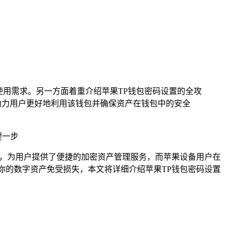
使用需求。另一方面着重介绍苹果TP钱包密码设置的全攻
助力用户更好地利用该钱包并确保资产在钱包中的安全
键一步
链钱包，为用户提供了便捷的加密资产管理服务，而苹果设备用户在
你的数字资产免受损失，本文将详细介绍苹果TP钱包密码设置