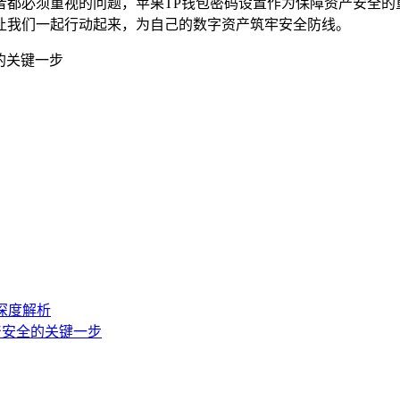
者都必须重视的问题，苹果TP钱包密码设置作为保障资产安全的
让我们一起行动起来，为自己的数字资产筑牢安全防线。
的关键一步
深度解析
产安全的关键一步