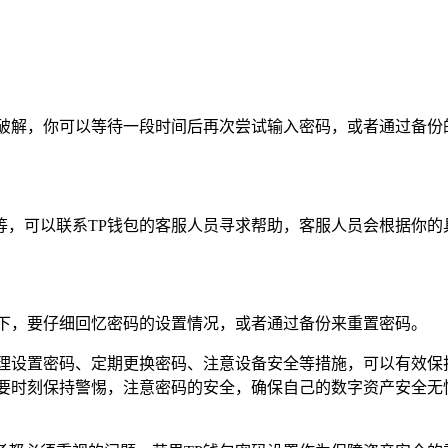
力破解，你可以等待一段时间后再次尝试输入密码，或者通过备份
等，可以联系TP钱包的客服人员寻求帮助，客服人员会根据你的
况下，要仔细回忆密码的设置情况，或者通过备份来重置密码。
合理设置密码、定期更换密码、注意设备安全等措施，可以有效保
要时刻保持警惕，注意密码的安全，确保自己的数字资产安全无