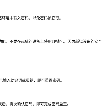
络环境中输入密码，以免密码被窃取。
能，不要在越狱的设备上使用TP钱包，因为越狱设备的安全
提示输入助记词或私钥，即可重置密码。
成后，再次确认密码，即可完成密码重置。