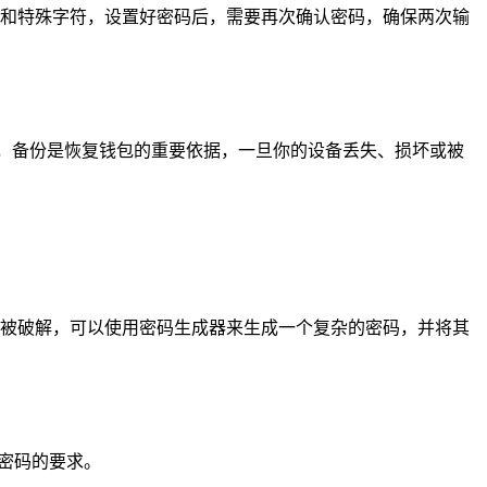
字和特殊字符，设置好密码后，需要再次确认密码，确保两次输
，备份是恢复钱包的重要依据，一旦你的设备丢失、损坏或被
易被破解，可以使用密码生成器来生成一个复杂的密码，并将其
密码的要求。