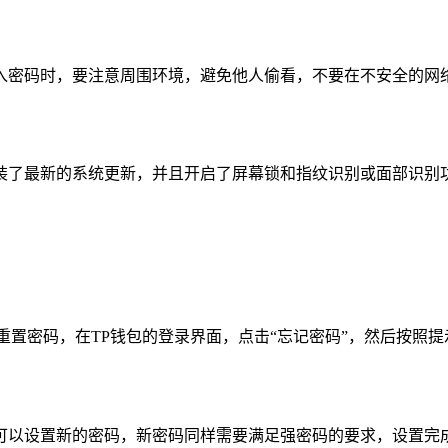
入密码时，要注意周围环境，避免他人偷看，不要在不安全的网
装了最新的系统更新，并且开启了屏幕锁和指纹识别或面部识别功
重置密码，在TP钱包的登录界面，点击“忘记密码”，然后按照
可以设置新的密码，新密码同样需要满足强密码的要求，设置完