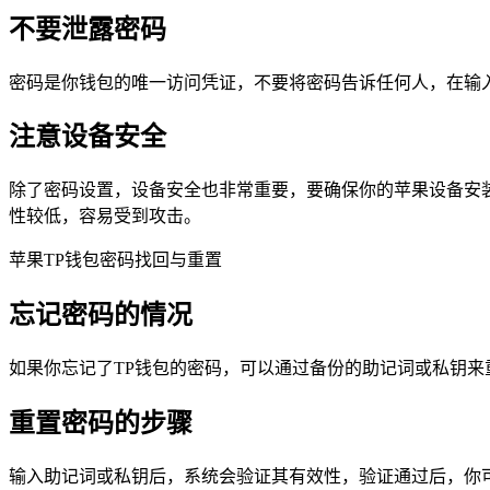
不要泄露密码
密码是你钱包的唯一访问凭证，不要将密码告诉任何人，在输
注意设备安全
除了密码设置，设备安全也非常重要，要确保你的苹果设备安
性较低，容易受到攻击。
苹果TP钱包密码找回与重置
忘记密码的情况
如果你忘记了TP钱包的密码，可以通过备份的助记词或私钥来
重置密码的步骤
输入助记词或私钥后，系统会验证其有效性，验证通过后，你