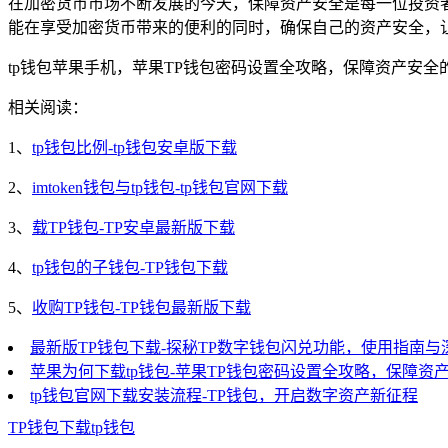
在加密货币市场不断发展的今天，保障资产安全是每一位投资
能在享受加密货币带来的便利的同时，确保自己的资产安全，
tp钱包苹果手机，苹果TP钱包密码设置全攻略，保障资产安全
相关阅读：
1、
tp钱包比例-tp钱包安卓版下载
2、
imtoken钱包与tp钱包-tp钱包官网下载
3、
载TP钱包-TP安卓最新版下载
4、
tp钱包的子钱包-TP钱包下载
5、
收购TP钱包-TP钱包最新版下载
最新版TP钱包下载-探秘TP数字钱包闪兑功能，使用指南与
苹果为何下载tp钱包-苹果TP钱包密码设置全攻略，保障资
tp钱包官网下载安装流程-TP钱包，开启数字资产新征程
TP钱包
下载
tp钱包