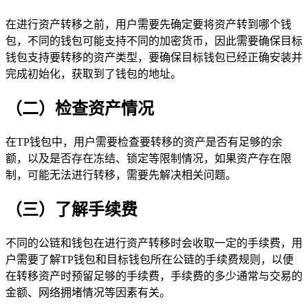
在进行资产转移之前，用户需要先确定要将资产转到哪个钱
包，不同的钱包可能支持不同的加密货币，因此需要确保目标
钱包支持要转移的资产类型，要确保目标钱包已经正确安装并
完成初始化，获取到了钱包的地址。
（二）检查资产情况
在TP钱包中，用户需要检查要转移的资产是否有足够的余
额，以及是否存在冻结、锁定等限制情况，如果资产存在限
制，可能无法进行转移，需要先解决相关问题。
（三）了解手续费
不同的公链和钱包在进行资产转移时会收取一定的手续费，用
户需要了解TP钱包和目标钱包所在公链的手续费规则，以便
在转移资产时预留足够的手续费，手续费的多少通常与交易的
金额、网络拥堵情况等因素有关。