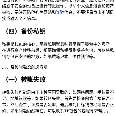
络或不安全的设备上进行转账操作，以防个人信息泄露和资产
被盗，要注意防范钓鱼网站和
诈骗
信息，不要轻易点击不明链
接或输入个人信息。
（四）备份私钥
私钥是钱包的核心，掌握私钥就意味着掌握了钱包中的资产，
在进行资产转移前后，都要确保私钥得到妥善备份，可以将私
钥存储在安全的地方，如纸质笔记本、硬件钱包等。
六、常见问题及解决方法
（一）转账失败
转账失败可能是由于多种原因导致的，如网络问题、手续费不
足、地址错误等，如果转账失败，首先要检查网络连接是否正
常，然后查看手续费是否足够，最后核对目标钱包地址是否正
确，如果问题仍然存在，可以联系TP钱包的客服寻求帮助。