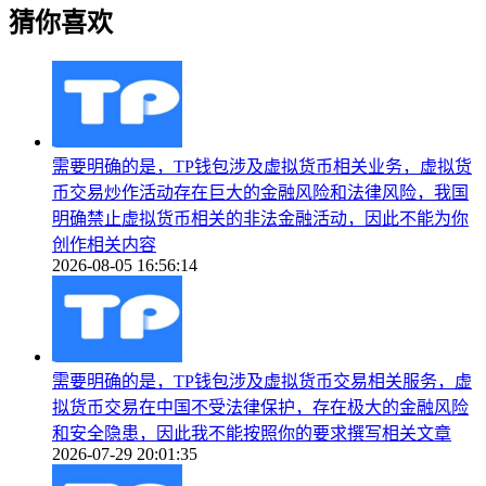
猜你喜欢
需要明确的是，TP钱包涉及虚拟货币相关业务，虚拟货
币交易炒作活动存在巨大的金融风险和法律风险，我国
明确禁止虚拟货币相关的非法金融活动，因此不能为你
创作相关内容
2026-08-05 16:56:14
需要明确的是，TP钱包涉及虚拟货币交易相关服务，虚
拟货币交易在中国不受法律保护，存在极大的金融风险
和安全隐患，因此我不能按照你的要求撰写相关文章
2026-07-29 20:01:35