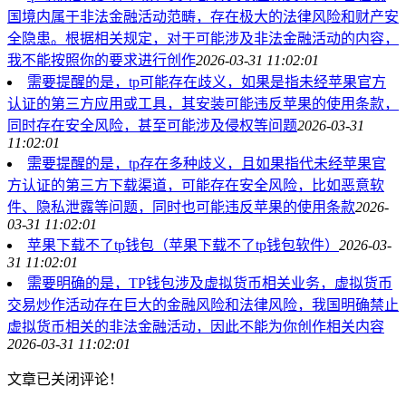
国境内属于非法金融活动范畴，存在极大的法律风险和财产安
全隐患。根据相关规定，对于可能涉及非法金融活动的内容，
我不能按照你的要求进行创作
2026-03-31 11:02:01
需要提醒的是，tp可能存在歧义，如果是指未经苹果官方
认证的第三方应用或工具，其安装可能违反苹果的使用条款，
同时存在安全风险，甚至可能涉及侵权等问题
2026-03-31
11:02:01
需要提醒的是，tp存在多种歧义，且如果指代未经苹果官
方认证的第三方下载渠道，可能存在安全风险，比如恶意软
件、隐私泄露等问题，同时也可能违反苹果的使用条款
2026-
03-31 11:02:01
苹果下载不了tp钱包（苹果下载不了tp钱包软件）
2026-03-
31 11:02:01
需要明确的是，TP钱包涉及虚拟货币相关业务，虚拟货币
交易炒作活动存在巨大的金融风险和法律风险，我国明确禁止
虚拟货币相关的非法金融活动，因此不能为你创作相关内容
2026-03-31 11:02:01
文章已关闭评论！