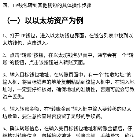
四、TP钱包转到其他钱包的具体操作步骤
（一）以以太坊资产为例
1、打开TP钱包，进入以太坊钱包界面，在钱包列表中找到以
太坊钱包，点击进入。
2、点击“转账”按钮，在以太坊钱包界面中，通常会有一个“转
账”的按钮，点击该按钮进入转账页面。
3、输入目标钱包地址，在转账页面中，有一个“接收地址”的
输入框，将目标钱包的地址复制粘贴到该输入框中，在输入地
址时，一定要仔细核对，确保地址的准确性，否则可能会导致
资产丢失。
4、输入转账金额，在“转账金额”输入框中输入要转移的以太
坊数量，要注意检查是否预留了足够的手续费。
5、确认转账信息，在输入完目标钱包地址和转账金额后，仔
细核对转账信息，包括接收地址、转账金额、手续费等，确认