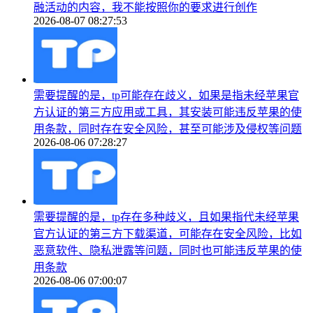
融活动的内容，我不能按照你的要求进行创作
2026-08-07 08:27:53
需要提醒的是，tp可能存在歧义，如果是指未经苹果官
方认证的第三方应用或工具，其安装可能违反苹果的使
用条款，同时存在安全风险，甚至可能涉及侵权等问题
2026-08-06 07:28:27
需要提醒的是，tp存在多种歧义，且如果指代未经苹果
官方认证的第三方下载渠道，可能存在安全风险，比如
恶意软件、隐私泄露等问题，同时也可能违反苹果的使
用条款
2026-08-06 07:00:07