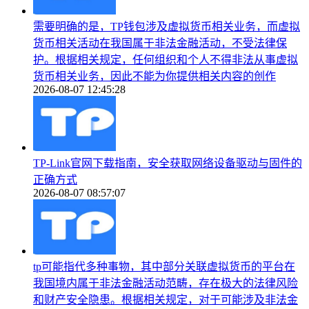
需要明确的是，TP钱包涉及虚拟货币相关业务，而虚拟
货币相关活动在我国属于非法金融活动，不受法律保
护。根据相关规定，任何组织和个人不得非法从事虚拟
货币相关业务，因此不能为你提供相关内容的创作
2026-08-07 12:45:28
TP-Link官网下载指南，安全获取网络设备驱动与固件的
正确方式
2026-08-07 08:57:07
tp可能指代多种事物，其中部分关联虚拟货币的平台在
我国境内属于非法金融活动范畴，存在极大的法律风险
和财产安全隐患。根据相关规定，对于可能涉及非法金