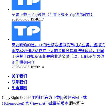
苹果下载不了tp钱包（苹果下载不了tp钱包软件）
2026-08-05 19:46:17
需要明确的是，TP钱包涉及虚拟货币相关业务，虚拟货
币交易炒作活动存在巨大的金融风险和法律风险，我国
明确禁止虚拟货币相关的非法金融活动，因此不能为你
创作相关内容
2026-08-05 16:56:14
关于我们
联系我们
免责声明
CopyRight ©
2026
TP钱包官方下载|tp钱包官网下载
(Tokenpocket)-官方tpwallet下载最新版本
版权所有