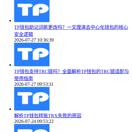
TP钱包助记词能更改吗？一文理清去中心化钱包的核心
安全逻辑
2026-07-27 10:36:39
TP钱包支持TRC链吗？全面解析TP钱包的TRC链适配与
使用指南
2026-07-27 09:53:31
解析TP钱包转账TRX失败的原因
2026-07-24 09:53:22