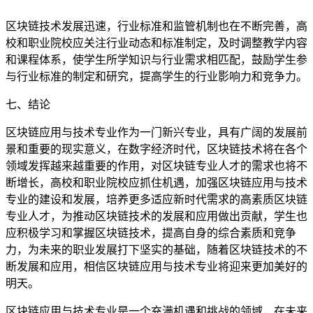
区块链技术发展迅速，行业标准和监管机制也在不断完善，高
校和职业院校应关注行业动态和标准制定，及时调整教学内容
和课程体系，使学生所学知识与行业需求相匹配，鼓励学生参
与行业标准的制定和研究，提高学生的行业影响力和竞争力。
七、结论
区块链应用与技术专业作为一门新兴专业，具有广阔的发展前
景和重要的现实意义，在数字经济时代，区块链技术将在各个
领域发挥越来越重要的作用，对区块链专业人才的需求也将不
断增长，高校和职业院校应抓住机遇，加强区块链应用与技术
专业的建设和发展，培养更多适应新时代需求的高素质区块链
专业人才，为推动区块链技术的发展和应用做出贡献，学生也
应积极学习和掌握区块链技术，提高自身的综合素质和竞争
力，为未来的职业发展打下坚实的基础，随着区块链技术的不
断发展和应用，相信区块链应用与技术专业将迎来更加美好的
明天。
区块链应用与技术专业是一个充满机遇和挑战的领域，在未来