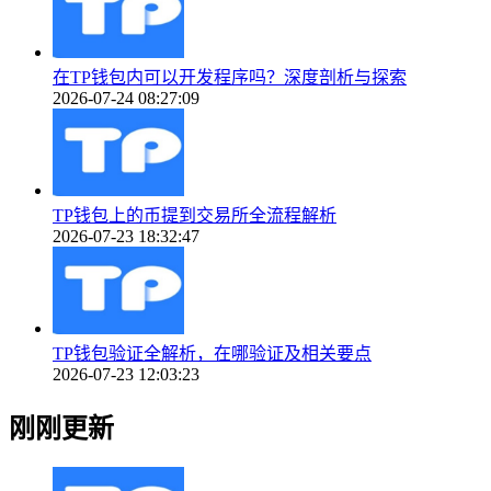
在TP钱包内可以开发程序吗？深度剖析与探索
2026-07-24 08:27:09
TP钱包上的币提到交易所全流程解析
2026-07-23 18:32:47
TP钱包验证全解析，在哪验证及相关要点
2026-07-23 12:03:23
刚刚更新