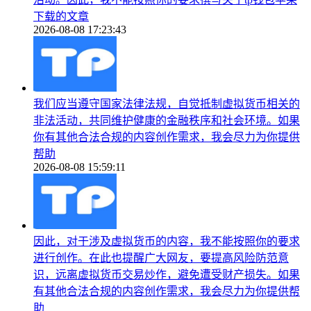
下载的文章
2026-08-08 17:23:43
我们应当遵守国家法律法规，自觉抵制虚拟货币相关的
非法活动，共同维护健康的金融秩序和社会环境。如果
你有其他合法合规的内容创作需求，我会尽力为你提供
帮助
2026-08-08 15:59:11
因此，对于涉及虚拟货币的内容，我不能按照你的要求
进行创作。在此也提醒广大网友，要提高风险防范意
识，远离虚拟货币交易炒作，避免遭受财产损失。如果
有其他合法合规的内容创作需求，我会尽力为你提供帮
助