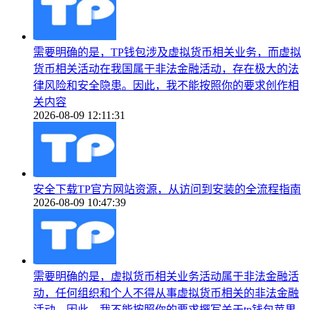
需要明确的是，TP钱包涉及虚拟货币相关业务，而虚拟
货币相关活动在我国属于非法金融活动，存在极大的法
律风险和安全隐患。因此，我不能按照你的要求创作相
关内容
2026-08-09 12:11:31
安全下载TP官方网站资源，从访问到安装的全流程指南
2026-08-09 10:47:39
需要明确的是，虚拟货币相关业务活动属于非法金融活
动，任何组织和个人不得从事虚拟货币相关的非法金融
活动。因此，我不能按照你的要求撰写关于tp钱包苹果