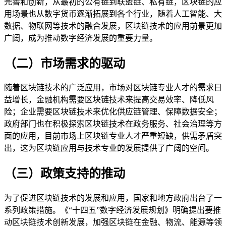
完善和创新，从最初的公有链到联盟链、私有链，区块链的应
用场景也从数字货币逐渐拓展到各个行业，随着人工智能、大
数据、物联网等技术的融合发展，区块链技术的应用前景更加
广阔，成为推动数字经济发展的重要力量。
（二）市场需求的驱动
随着区块链技术的广泛应用，市场对区块链专业人才的需求日
益增长，金融机构需要区块链技术来提高交易效率、降低风
险；企业需要区块链技术来优化供应链管理、保障数据安全；
政府部门也在积极探索区块链技术在政务服务、社会治理等方
面的应用，目前市场上区块链专业人才严重短缺，供需矛盾突
出，这为区块链应用与技术专业的发展提供了广阔的空间。
（三）政策支持的推动
为了促进区块链技术的发展和应用，国家和地方政府出台了一
系列政策措施。《“十四五”数字经济发展规划》明确提出要推
动区块链技术创新发展，加强区块链在金融、物流、能源等领