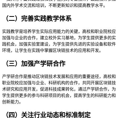
国内外学术交流和培训，不断更新知识和提高教学水平。
（二）完善实践教学体系
实践教学是培养学生实际应用能力的关键，高校和职业院校应
加强与企业的合作，建立校外实习基地，为学生提供更多的实
践机会，加强实验室建设，为学生提供先进的实验设备和软件
环境，让学生在实践中掌握区块链技术的应用和开发。
（三）加强产学研合作
产学研合作是推动区块链技术发展和应用的重要途径，高校和
职业院校应加强与企业、科研机构的合作，共同开展区块链技
术研究和应用开发，促进科技成果转化，通过产学研合作，为
学生提供更多的参与科研项目的机会，提高学生的科研能力和
创新能力。
（四）关注行业动态和标准制定