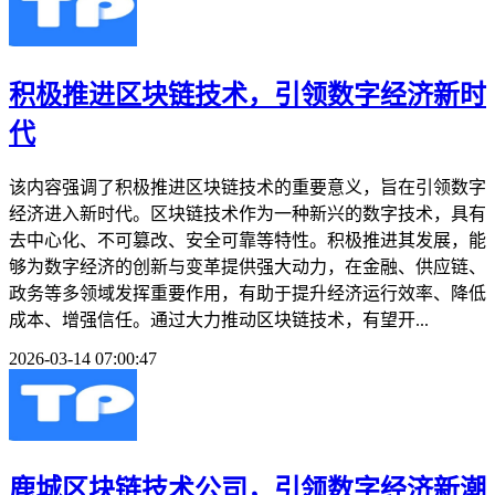
积极推进区块链技术，引领数字经济新时
代
该内容强调了积极推进区块链技术的重要意义，旨在引领数字
经济进入新时代。区块链技术作为一种新兴的数字技术，具有
去中心化、不可篡改、安全可靠等特性。积极推进其发展，能
够为数字经济的创新与变革提供强大动力，在金融、供应链、
政务等多领域发挥重要作用，有助于提升经济运行效率、降低
成本、增强信任。通过大力推动区块链技术，有望开...
2026-03-14 07:00:47
鹿城区块链技术公司，引领数字经济新潮