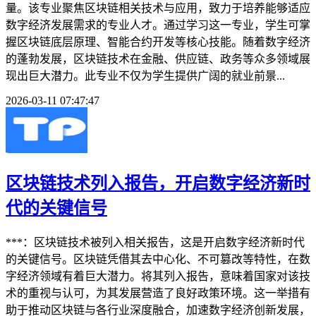
量。该专业聚焦区块链相关技术与应用，致力于培养能够适应
数字经济发展需求的专业人才。通过学习这一专业，学生可掌
握区块链底层原理、智能合约开发等核心技能。随着数字经济
的蓬勃发展，区块链技术在金融、供应链、政务等众多领域展
现出巨大潜力。此专业不仅为学生提供广阔的就业前景...
2026-03-11 07:47:47
区块链技术列入报告，开启数字经济新时
代的关键信号
***：区块链技术被列入相关报告，这是开启数字经济新时代
的关键信号。区块链凭借其去中心化、不可篡改等特性，在数
字经济领域有着巨大潜力。将其列入报告，意味着国家对该技
术的重视与认可，为其发展营造了良好政策环境。这一举措有
助于推动区块链与各行业深度融合，加速数字经济创新发展，