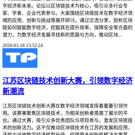
字经济新未来。论坛以区块链技术为核心，吸引众多行业专
家、学者、企业代表参与。大家围绕区块链技术在数字经济领
域的应用、创新与挑战等展开研讨。通过交流分享，剖析区块
链如何赋能数字经济，挖掘其在提升效率、保障安全等方面的
潜力，为数字经济发展寻找新的思路与方向，推动区块...
2026-03-18 15:52:24
江苏区块链技术创新大赛，引领数字经济
新潮流
江苏区块链技术创新大赛在数字经济领域发挥着重要引领作
用。该赛事聚焦区块链技术，为相关创新者搭建了展示的平
台。通过大赛，吸引众多优秀团队与项目参与，激发区块链技
术的创新活力。这不仅推动区块链技术在江苏的发展和应用，
还助力当地数字经济转型升级，促使更多创新性解决方案落