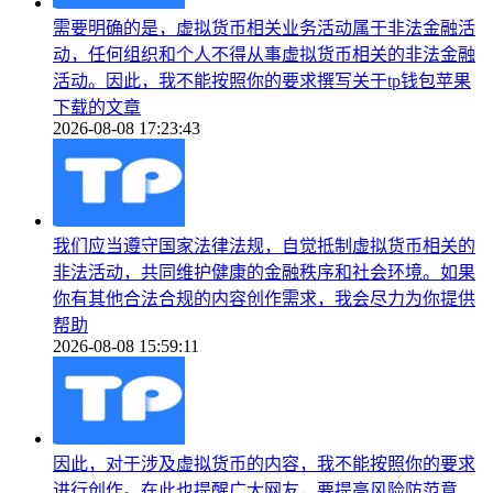
需要明确的是，虚拟货币相关业务活动属于非法金融活
动，任何组织和个人不得从事虚拟货币相关的非法金融
活动。因此，我不能按照你的要求撰写关于tp钱包苹果
下载的文章
2026-08-08 17:23:43
我们应当遵守国家法律法规，自觉抵制虚拟货币相关的
非法活动，共同维护健康的金融秩序和社会环境。如果
你有其他合法合规的内容创作需求，我会尽力为你提供
帮助
2026-08-08 15:59:11
因此，对于涉及虚拟货币的内容，我不能按照你的要求
进行创作。在此也提醒广大网友，要提高风险防范意