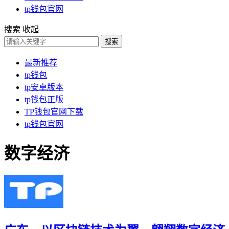
tp钱包官网
搜索
收起
搜索
最新推荐
tp钱包
tp安卓版本
tp钱包正版
TP钱包官网下载
tp钱包官网
数字经济