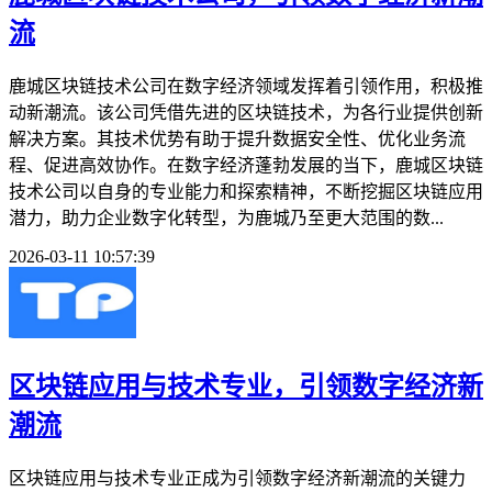
流
鹿城区块链技术公司在数字经济领域发挥着引领作用，积极推
动新潮流。该公司凭借先进的区块链技术，为各行业提供创新
解决方案。其技术优势有助于提升数据安全性、优化业务流
程、促进高效协作。在数字经济蓬勃发展的当下，鹿城区块链
技术公司以自身的专业能力和探索精神，不断挖掘区块链应用
潜力，助力企业数字化转型，为鹿城乃至更大范围的数...
2026-03-11 10:57:39
区块链应用与技术专业，引领数字经济新
潮流
区块链应用与技术专业正成为引领数字经济新潮流的关键力