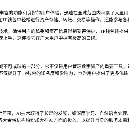
技术架构、丰富的功能和良好的用户体验，迅速在全球范围内积累了大
在TP钱包中轻松进行资产存储、转账、交易等操作，还能参与各
技术，确保用户的私钥和资产信息得到妥善保护，TP钱包还提
快速上手，这使得它在广大用户中拥有极高的口碑。
领域不可或缺的一部分，它不仅是用户管理数字资产的重要工具，
不仅提升了TP钱包的知名度和影响力，也为用户提供了更多优
年来，AI技术取得了长足的发展，如深度学习、自然语言处理
各大金融机构纷纷加大在AI方面的投入，以提升自身的服务质量