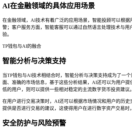
AI在金融领域的具体应用场景
在金融领域，AI技术有着广泛的应用场景，智能投顾可以根据
警；客户服务方面，智能客服可以通过自然语言处理技术与用
验。
TP钱包与AI的融合
智能分析与决策支持
当TP钱包与AI技术相结合时，智能分析与决策支持成为了一
面、准确的市场信息，基于这些分析结果，AI还可以为用户提
低的用户，则可以提供一些相对稳定的主流数字货币投资建议
在用户进行交易决策时，AI还可以根据市场情况和用户的历史
提供是否进行交易的建议，这使得用户在进行数字资产交易时
安全防护与风险预警