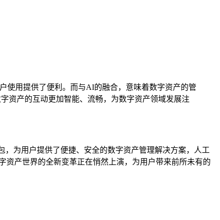
用户使用提供了便利。而与AI的融合，意味着数字资产的管
数字资产的互动更加智能、流畅，为数字资产领域发展注
包，为用户提供了便捷、安全的数字资产管理解决方案，人工
数字资产世界的全新变革正在悄然上演，为用户带来前所未有的