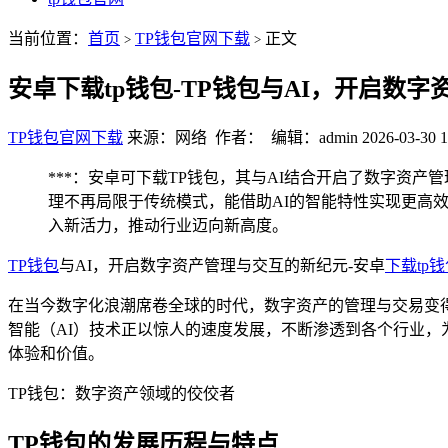
当前位置：
首页
TP钱包官网下载
正文
>
>
安卓下载tp钱包-TP钱包与AI，开启数
TP钱包官网下载
来源：网络 作者： 编辑：admin
2026-03-30 1
***：安卓可下载TP钱包，其与AI结合开启了数字资
理不再局限于传统模式，能借助AI的智能特性实现更高
入新活力，推动行业迈向新高度。
TP钱包
与AI，开启数字资产管理与交互的新纪元-安卓
下载
tp
在当今数字化浪潮席卷全球的时代，数字资产的管理与交易变
智能（AI）技术正以惊人的速度发展，不断渗透到各个行业，
体验和价值。
TP钱包：数字资产领域的佼佼者
TP钱包的发展历程与特点