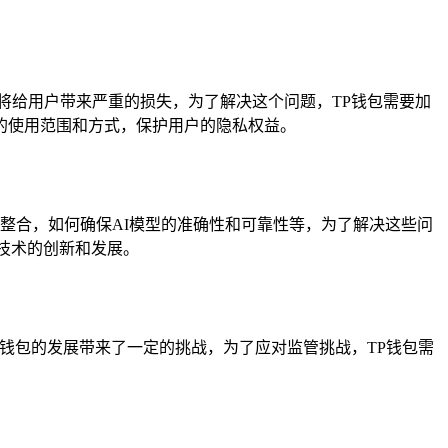
将给用户带来严重的损失，为了解决这个问题，TP钱包需要加
的使用范围和方式，保护用户的隐私权益。
效整合，如何确保AI模型的准确性和可靠性等，为了解决这些问
技术的创新和发展。
P钱包的发展带来了一定的挑战，为了应对监管挑战，TP钱包需