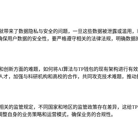
这就带来了数据隐私与安全的问题，一旦这些数据被泄露或滥用，
确保用户数据的安全性，要严格遵守相关的法律法规，明确数据
合和创新方面的难题，如何将AI算法与TP钱包的现有架构进行有
术人才，加强与科研机构和高校的合作，共同攻克技术难题，推动
守相关的监管规定，不同国家和地区的监管政策存在差异，这给T
调整自身的业务策略和运营模式，确保业务的合规性。