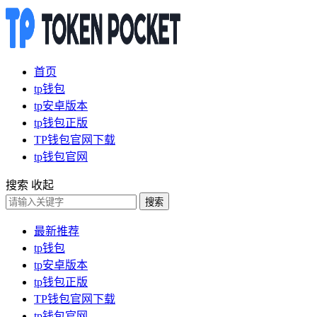
首页
tp钱包
tp安卓版本
tp钱包正版
TP钱包官网下载
tp钱包官网
搜索
收起
搜索
最新推荐
tp钱包
tp安卓版本
tp钱包正版
TP钱包官网下载
tp钱包官网