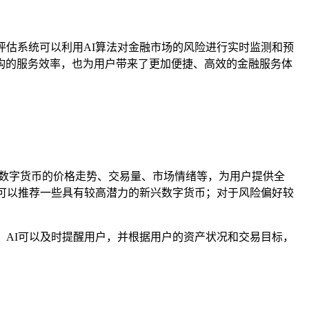
评估系统可以利用AI算法对金融市场的风险进行实时监测和预
构的服务效率，也为用户带来了更加便捷、高效的金融服务体
括数字货币的价格走势、交易量、市场情绪等，为用户提供全
I可以推荐一些具有较高潜力的新兴数字货币；对于风险偏好较
，AI可以及时提醒用户，并根据用户的资产状况和交易目标，