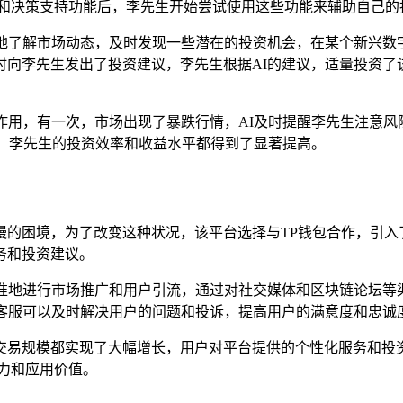
析和决策支持功能后，李先生开始尝试使用这些功能来辅助自己的
地了解市场动态，及时发现一些潜在的投资机会，在某个新兴数
时向李先生发出了投资建议，李先生根据AI的建议，适量投资了
作用，有一次，市场出现了暴跌行情，AI及时提醒李先生注意
用，李先生的投资效率和收益水平都得到了显著提高。
的困境，为了改变这种状况，该平台选择与TP钱包合作，引入了
务和投资建议。
准地进行市场推广和用户引流，通过对社交媒体和区块链论坛等
能客服可以及时解决用户的问题和投诉，提高用户的满意度和忠诚
交易规模都实现了大幅增长，用户对平台提供的个性化服务和投
潜力和应用价值。