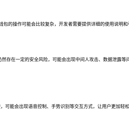
转 TP 钱包的操作可能会比较复杂，开发者需要提供详细的使用说
程中，仍然存在一定的安全风险，可能会出现中间人攻击、数据泄
加便捷，可能会出现语音控制、手势识别等交互方式，让用户更加轻