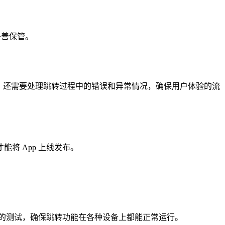
妥善保管。
操作，还需要处理跳转过程中的错误和异常情况，确保用户体验的流
将 App 上线发布。
分的测试，确保跳转功能在各种设备上都能正常运行。