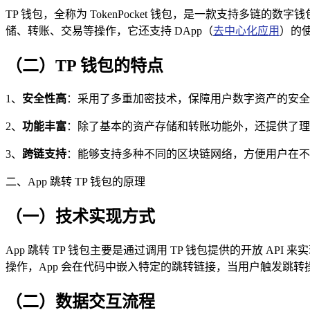
TP 钱包，全称为 TokenPocket 钱包，是一款支持多
储、转账、交易等操作，它还支持 DApp（
去中心化应用
）的
（二）TP 钱包的特点
1、
安全性高
：采用了多重加密技术，保障用户数字资产的安全
2、
功能丰富
：除了基本的资产存储和转账功能外，还提供了理
3、
跨链支持
：能够支持多种不同的区块链网络，方便用户在不
二、App 跳转 TP 钱包的原理
（一）技术实现方式
App 跳转 TP 钱包主要是通过调用 TP 钱包提供的开放 AP
操作，App 会在代码中嵌入特定的跳转链接，当用户触发跳转操
（二）数据交互流程