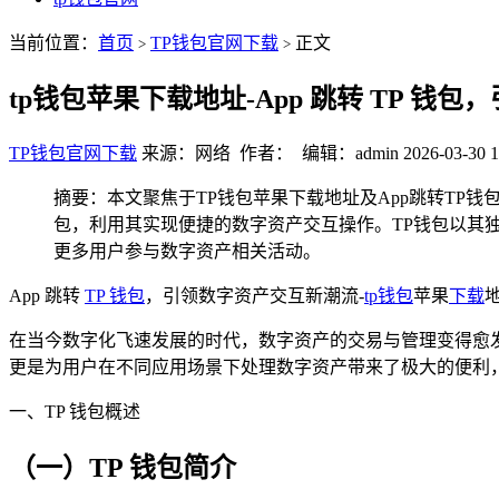
当前位置：
首页
TP钱包官网下载
正文
>
>
tp钱包苹果下载地址-App 跳转 TP 钱
TP钱包官网下载
来源：网络 作者： 编辑：admin
2026-03-30 1
摘要：本文聚焦于TP钱包苹果下载地址及App跳转TP
包，利用其实现便捷的数字资产交互操作。TP钱包以其
更多用户参与数字资产相关活动。
App 跳转
TP 钱包
，引领数字资产交互新潮流-
tp钱包
苹果
下载
地
在当今数字化飞速发展的时代，数字资产的交易与管理变得愈发重
更是为用户在不同应用场景下处理数字资产带来了极大的便利，本
一、TP 钱包概述
（一）TP 钱包简介