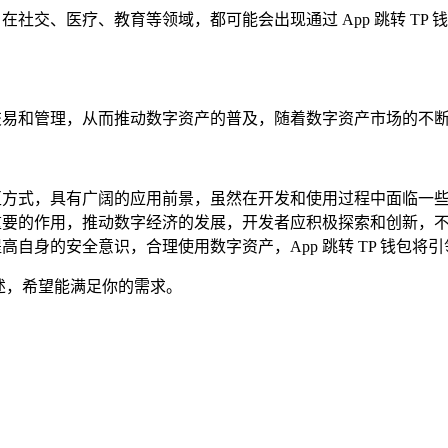
，在社交、医疗、教育等领域，都可能会出现通过 App 跳转 TP
资产的交易和管理，从而推动数字资产的普及，随着数字资产市场的
资产交互方式，具有广阔的应用前景，虽然在开发和使用过程中面临
加重要的作用，推动数字经济的发展，开发者应积极探索和创新，不断
提高自身的安全意识，合理使用数字资产，App 跳转 TP 钱包
阐述，希望能满足你的需求。