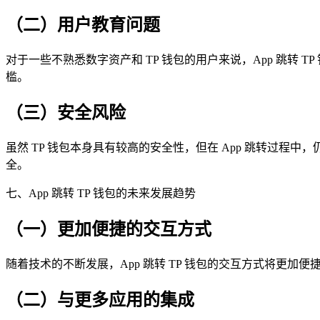
（二）用户教育问题
对于一些不熟悉数字资产和 TP 钱包的用户来说，App 跳
槛。
（三）安全风险
虽然 TP 钱包本身具有较高的安全性，但在 App 跳转过
全。
七、App 跳转 TP 钱包的未来发展趋势
（一）更加便捷的交互方式
随着技术的不断发展，App 跳转 TP 钱包的交互方式将更
（二）与更多应用的集成