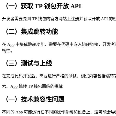
（一）获取 TP 钱包开放 API
开发者需要先到 TP 钱包的官方网站上注册并获取开放 API 的
（二）集成跳转功能
在 App 中集成跳转功能，需要在代码中嵌入跳转链接，开发
畅性。
（三）测试与上线
在完成代码开发后，需要进行严格的测试，测试内容包括跳转功
六、App 跳转 TP 钱包面临的挑战
（一）技术兼容性问题
不同的 App 可能运行在不同的操作系统和设备上，这可能