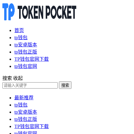
首页
tp钱包
tp安卓版本
tp钱包正版
TP钱包官网下载
tp钱包官网
搜索
收起
搜索
最新推荐
tp钱包
tp安卓版本
tp钱包正版
TP钱包官网下载
tp钱包官网