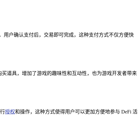
 钱包，用户确认支付后，交易即可完成，这种支付方式不仅方便快
资产购买道具，增加了游戏的趣味性和互动性，也为游戏开发者带来
进行
授权
和操作，这种方式使得用户可以更加方便地参与 DeFi 活