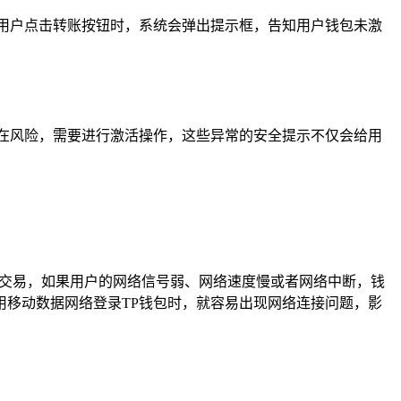
用户点击转账按钮时，系统会弹出提示框，告知用户钱包未激
在风险，需要进行激活操作，这些异常的安全提示不仅会给用
理交易，如果用户的网络信号弱、网络速度慢或者网络中断，钱
移动数据网络登录TP钱包时，就容易出现网络连接问题，影