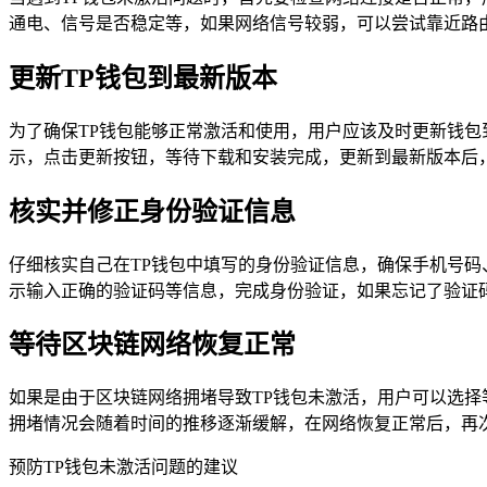
通电、信号是否稳定等，如果网络信号较弱，可以尝试靠近路
更新TP钱包到最新版本
为了确保TP钱包能够正常激活和使用，用户应该及时更新钱包到
示，点击更新按钮，等待下载和安装完成，更新到最新版本后
核实并修正身份验证信息
仔细核实自己在TP钱包中填写的身份验证信息，确保手机号
示输入正确的验证码等信息，完成身份验证，如果忘记了验证
等待区块链网络恢复正常
如果是由于区块链网络拥堵导致TP钱包未激活，用户可以选
拥堵情况会随着时间的推移逐渐缓解，在网络恢复正常后，再
预防TP钱包未激活问题的建议