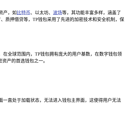
资产，如
比特币
、以太坊、
波场
等，其功能丰富多样，涵盖了
矿、质押借贷等，TP钱包采用了先进的加密技术和安全机制，保
，在全球范围内，TP钱包拥有庞大的用户基数，在数字钱包领
密资产的首选钱包之一。
面一直处于加载状态，无法进入钱包主界面，这使得用户无法