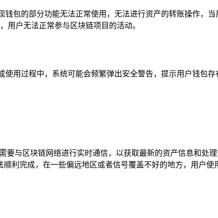
发现钱包的部分功能无法正常使用，无法进行资产的转账操作，当
制，用户无法正常参与区块链项目的活动。
录或使用过程中，系统可能会频繁弹出安全警告，提示用户钱包存
包需要与区块链网络进行实时通信，以获取最新的资产信息和处
法顺利完成，在一些偏远地区或者信号覆盖不好的地方，用户使用