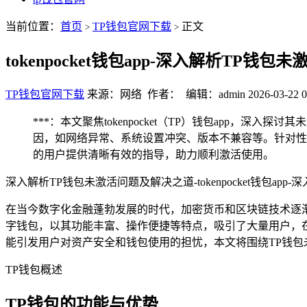
当前位置：
首页
TP钱包官网下载
正文
>
>
tokenpocket钱包app-深入解析TP钱
TP钱包官网下载
来源：网络 作者： 编辑：admin
2026-03-22 0
***：本文聚焦tokenpocket（TP）钱包app
因，如网络异常、系统设置冲突、版本不兼容等。针对性
的用户提供清晰有效的指导，助力顺利激活使用。
深入解析TP钱包未激活问题及解决之道-tokenpocket钱包ap
在当今数字化金融蓬勃发展的时代，加密货币和区块链技术逐
字钱包，以其功能丰富、操作便捷等特点，吸引了大量用户，
能引发用户对资产安全和钱包使用的担忧，本文将围绕TP钱
TP钱包概述
TP钱包的功能与优势