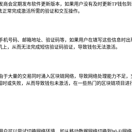
发商会定期发布软件更新版本，如果用户没有及时更新TP钱包
法正常完成激活所需的验证和交互操作。
如手机号码、邮箱地址、验证码等，如果用户在填写这些信息时出
机上，从而无法完成短信验证码验证，导致钱包无法激活。
由于大量的交易同时涌入区块链网络，导致网络处理能力不足，
超时或失败，从而导致钱包未激活，在一些热门的区块链项目进
用户可以尝试切换网络环境，如从移动数据网络切换到Wi-Fi