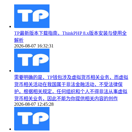
TP最新版本下载指南，ThinkPHP 8.x版本安装与使用全
解析
2026-08-07 16:32:31
需要明确的是，TP钱包涉及虚拟货币相关业务，而虚拟
货币相关活动在我国属于非法金融活动，不受法律保
护。根据相关规定，任何组织和个人不得非法从事虚拟
货币相关业务，因此不能为你提供相关内容的创作
2026-08-07 12:45:28