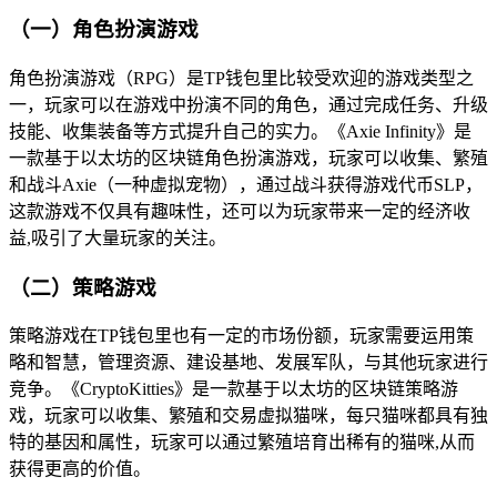
（一）角色扮演游戏
角色扮演游戏（RPG）是TP钱包里比较受欢迎的游戏类型之
一，玩家可以在游戏中扮演不同的角色，通过完成任务、升级
技能、收集装备等方式提升自己的实力。《Axie Infinity》是
一款基于以太坊的区块链角色扮演游戏，玩家可以收集、繁殖
和战斗Axie（一种虚拟宠物），通过战斗获得游戏代币SLP，
这款游戏不仅具有趣味性，还可以为玩家带来一定的经济收
益,吸引了大量玩家的关注。
（二）策略游戏
策略游戏在TP钱包里也有一定的市场份额，玩家需要运用策
略和智慧，管理资源、建设基地、发展军队，与其他玩家进行
竞争。《CryptoKitties》是一款基于以太坊的区块链策略游
戏，玩家可以收集、繁殖和交易虚拟猫咪，每只猫咪都具有独
特的基因和属性，玩家可以通过繁殖培育出稀有的猫咪,从而
获得更高的价值。