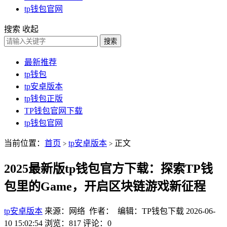
tp钱包官网
搜索
收起
搜索
最新推荐
tp钱包
tp安卓版本
tp钱包正版
TP钱包官网下载
tp钱包官网
当前位置：
首页
tp安卓版本
正文
>
>
2025最新版tp钱包官方下载：探索TP钱
包里的Game，开启区块链游戏新征程
tp安卓版本
来源：网络 作者： 编辑：TP钱包下载
2026-06-
10 15:02:54
浏览：817
评论：0