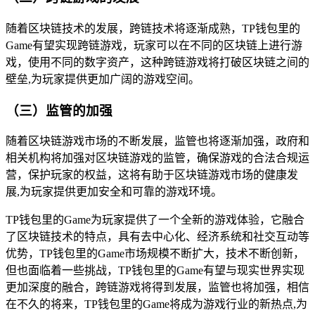
随着区块链技术的发展，跨链技术将逐渐成熟，TP钱包里的
Game有望实现跨链游戏，玩家可以在不同的区块链上进行游
戏，使用不同的数字资产，这种跨链游戏将打破区块链之间的
壁垒,为玩家提供更加广阔的游戏空间。
（三）监管的加强
随着区块链游戏市场的不断发展，监管也将逐渐加强，政府和
相关机构将加强对区块链游戏的监管，确保游戏的合法合规运
营，保护玩家的权益，这将有助于区块链游戏市场的健康发
展,为玩家提供更加安全和可靠的游戏环境。
TP钱包里的Game为玩家提供了一个全新的游戏体验，它融合
了区块链技术的特点，具有去中心化、经济系统和社交互动等
优势，TP钱包里的Game市场规模不断扩大，技术不断创新，
但也面临着一些挑战，TP钱包里的Game有望与现实世界实现
更加深度的融合，跨链游戏将得到发展，监管也将加强，相信
在不久的将来，TP钱包里的Game将成为游戏行业的新热点,为