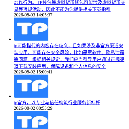
炒作行为。TP钱包等虚拟货币钱包可能涉及虚拟货币交
易等违规活动，因此不能为你提供相关下载指引
2026-08-03 14:05:37
tp可能指代的内容存在歧义，且如果涉及非官方渠道安
装应用，可能存在安全风险，比如恶意软件、隐私泄露
等问题。根据相关规定，我们应当引导用户通过正规渠
道下载安装应用，保障设备和个人信息的安全
2026-08-02 15:00:41
tp官方，以专业与信任构筑行业服务新标杆
2026-08-02 08:53:29