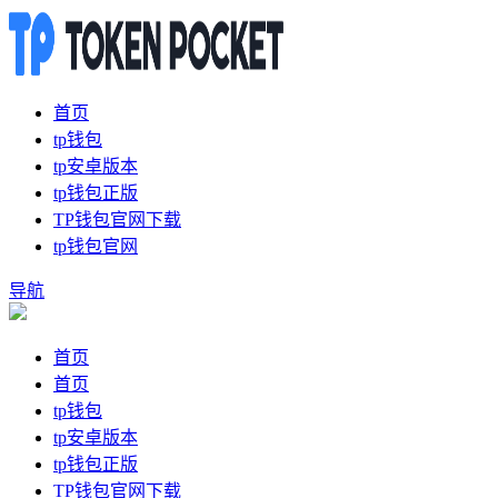
首页
tp钱包
tp安卓版本
tp钱包正版
TP钱包官网下载
tp钱包官网
导航
首页
首页
tp钱包
tp安卓版本
tp钱包正版
TP钱包官网下载