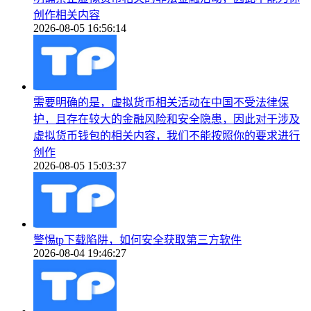
创作相关内容
2026-08-05 16:56:14
需要明确的是，虚拟货币相关活动在中国不受法律保
护，且存在较大的金融风险和安全隐患，因此对于涉及
虚拟货币钱包的相关内容，我们不能按照你的要求进行
创作
2026-08-05 15:03:37
警惕tp下载陷阱，如何安全获取第三方软件
2026-08-04 19:46:27