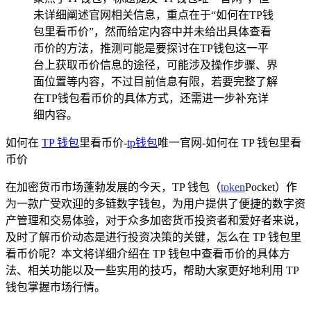
未详细阐述官网相关信息，重点在于“如何在TP钱
包里看币价”，然而给定内容中并未给出具体查看
币价的方法，推测可能是要探讨在TP钱包这一平
台上获取币价信息的途径，可能涉及操作步骤、界
面位置等内容，不过目前信息有限，若要完整了解
在TP钱包看币价的具体方式，还需进一步补充详
细内容。
如何在
TP 钱包
里看币价-
tp钱包
唯一官网-如何在 TP 钱包里看
币价
在加密货币市场蓬勃发展的今天，TP 钱包（
token
Pocket）作
为一款广受欢迎的多链数字钱包，为用户提供了便捷的数字资
产管理和交易体验，对于众多加密货币投资者和爱好者来说，
及时了解币价动态是进行投资决策的关键，怎么在 TP 钱包里
看币价呢？本文将详细介绍在 TP 钱包中查看币价的具体方
法、相关功能以及一些实用的技巧，帮助大家更好地利用 TP
钱包掌握市场行情。