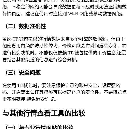
络，不稳定的网络可能会导致数据更新不及时或无法正常加载
行情页面，建议在使用时连接到 Wi-Fi 网络或移动数据网络。
（二）数据准确性
虽然 TP 钱包提供的行情数据来自多个可靠的数据源，但由于
加密货币市场的波动性较大，价格可能会在瞬间发生变化，在
进行投资决策时，不能仅仅依赖 TP 钱包提供的币价信息,还需
要结合其他渠道的信息进行综合分析。
（三）安全问题
在使用 TP 钱包时，要注意保护自己的账户安全，设置强密
码、开启双重认证等措施可以提高账户的安全性，不要随意点
击不明链接,避免遭受诈骗。
与其他行情查看工具的比较
（一）与专业行情网站的比较