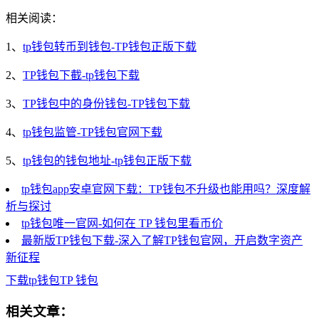
相关阅读：
1、
tp钱包转币到钱包-TP钱包正版下载
2、
TP钱包下截-tp钱包下载
3、
TP钱包中的身份钱包-TP钱包下载
4、
tp钱包监管-TP钱包官网下载
5、
tp钱包的钱包地址-tp钱包正版下载
tp钱包app安卓官网下载：TP钱包不升级也能用吗？深度解
析与探讨
tp钱包唯一官网-如何在 TP 钱包里看币价
最新版TP钱包下载-深入了解TP钱包官网，开启数字资产
新征程
下载
tp钱包
TP 钱包
相关文章：