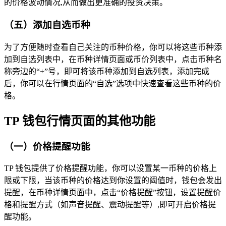
的价格波动情况,从而做出更准确的投资决策。
（五）添加自选币种
为了方便随时查看自己关注的币种价格，你可以将这些币种添
加到自选列表中，在币种详情页面或币价列表中，点击币种名
称旁边的“+”号，即可将该币种添加到自选列表，添加完成
后，你可以在行情页面的“自选”选项中快速查看这些币种的价
格。
TP 钱包行情页面的其他功能
（一）价格提醒功能
TP 钱包提供了价格提醒功能，你可以设置某一币种的价格上
限或下限，当该币种的价格达到你设置的阈值时，钱包会发出
提醒，在币种详情页面中，点击“价格提醒”按钮，设置提醒价
格和提醒方式（如声音提醒、震动提醒等）,即可开启价格提
醒功能。