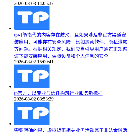
2026-08-03 14:05:37
tp可能指代的内容存在歧义，且如果涉及非官方渠道安
装应用，可能存在安全风险，比如恶意软件、隐私泄露
等问题。根据相关规定，我们应当引导用户通过正规渠
道下载安装应用，保障设备和个人信息的安全
2026-08-02 15:00:41
tp官方，以专业与信任构筑行业服务新标杆
2026-08-02 08:53:29
需要明确的是，虚拟货币相关业务活动属于非法金融活