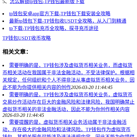
5、
怎么解锁tp钱包-TP钱包最新版下载
tp钱包安卓app官方下载-TP钱包下载安装全攻略
最新tp钱包下载-TP钱包收USDT全攻略，从入门到精通
tp下载-TP钱包充币全攻略，探寻充币途径
TP钱包
USDT收币攻略
相关文章：
需要明确的是，TP钱包涉及虚拟货币相关业务，而虚拟货
币相关活动在我国属于非法金融活动，不受法律保护。根据相
关规定，任何组织和个人不得非法从事虚拟货币相关业务，因
此不能为你提供相关内容的创作
2026-03-20 11:44:45
需要明确的是，TP钱包涉及虚拟货币相关业务，虚拟货币
交易炒作活动存在巨大的金融风险和法律风险，我国明确禁止
虚拟货币相关的非法金融活动，因此不能为你创作相关内容
2026-03-20 11:44:45
需要提醒的是，虚拟货币相关业务活动属于非法金融活
动，存在极大的金融风险和法律风险。TP钱包作为虚拟货币
钱包，其相关服务可能涉及违法违规内容，因此不能为你提供