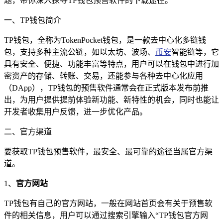
题，带你深入探寻TP钱包预售软件的下载途径。
一、TP钱包简介
TP钱包，全称为TokenPocket钱包，是一款去中心化多链钱
包，支持多种主流公链，如以太坊、波场、
币安
智能链等，它
具有安全、便捷、功能丰富等特点，用户可以在钱包中进行加
密资产的存储、转账、交易，还能参与各种去中心化应用
（DApp），TP钱包的预售软件通常会在正式版本发布前推
出，为用户提供提前体验新功能、新特性的机会，同时也能让
开发者收集用户反馈，进一步优化产品。
二、官方渠道
要获取TP钱包预售软件，最安全、最可靠的途径当属官方渠
道。
1、
官方网站
TP钱包有自己的官方网站，一般在网站首页会有关于预售软
件的相关信息，用户可以通过搜索引擎输入“TP钱包官方网