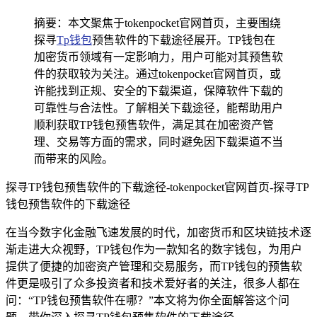
摘要：本文聚焦于tokenpocket官网首页，主要围绕
探寻
Tp钱包
预售软件的下载途径展开。TP钱包在
加密货币领域有一定影响力，用户可能对其预售软
件的获取较为关注。通过tokenpocket官网首页，或
许能找到正规、安全的下载渠道，保障软件下载的
可靠性与合法性。了解相关下载途径，能帮助用户
顺利获取TP钱包预售软件，满足其在加密资产管
理、交易等方面的需求，同时避免因下载渠道不当
而带来的风险。
探寻TP钱包预售软件的下载途径-tokenpocket官网首页-探寻TP
钱包预售软件的下载途径
在当今数字化金融飞速发展的时代，加密货币和区块链技术逐
渐走进大众视野，TP钱包作为一款知名的数字钱包，为用户
提供了便捷的加密资产管理和交易服务，而TP钱包的预售软
件更是吸引了众多投资者和技术爱好者的关注，很多人都在
问：“TP钱包预售软件在哪？”本文将为你全面解答这个问