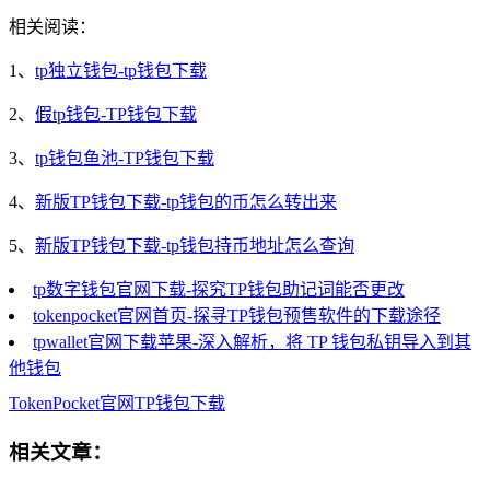
相关阅读：
1、
tp独立钱包-tp钱包下载
2、
假tp钱包-TP钱包下载
3、
tp钱包鱼池-TP钱包下载
4、
新版TP钱包下载-tp钱包的币怎么转出来
5、
新版TP钱包下载-tp钱包持币地址怎么查询
tp数字钱包官网下载-探究TP钱包助记词能否更改
tokenpocket官网首页-探寻TP钱包预售软件的下载途径
tpwallet官网下载苹果-深入解析，将 TP 钱包私钥导入到其
他钱包
TokenPocket官网
TP钱包下载
相关文章：