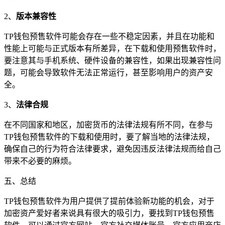
2、
版本兼容性
TP钱包预售软件可能会存在一些不稳定因素，并且在功能和
性能上可能与正式版本有所差异，在下载和使用预售软件时，
要注意其与手机系统、硬件设备的兼容性，如果出现兼容性问
题，可能会导致软件无法正常运行，甚至影响用户的资产安
全。
3、
法律合规
在不同国家和地区，加密货币的法律法规有所不同，在参与
TP钱包预售软件的下载和使用时，要了解当地的法律法规，
确保自己的行为符合法律要求，避免因违反法律法规而给自己
带来不必要的麻烦。
五、总结
TP钱包预售软件为用户提供了提前体验新功能的机会，对于
加密资产爱好者来说具有很大的吸引力，要找到TP钱包预售