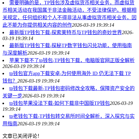
需要明确的是，TP钱包涉及虚拟货币相关业务，而虚拟货
币相关活动在我国属于非法金融活动，不受法律保护。根据相
关规定，任何组织和个人不得非法从事虚拟货币相关业务，因
此不能为你提供相关内容的创作
2026-03-19 19:39:14
最新版TP钱包下载-探索莱特币与TP钱包的奇妙世界
2026-
03-19 19:39:14
最新版TP钱包下载-探秘TP数字钱包闪兑功能，使用指南
与深度解析
2026-03-19 19:39:14
苹果下载不了tp钱包-TP钱包下载，电脑版官网正版全解析
2026-03-19 19:39:14
tp钱包官方app下载安卓-为何使用海外 ID 仍无法下载 TP
钱包？
2026-03-19 19:39:14
tp钱包下载最新-TP钱包密码修改全攻略，保障资产安全的
关键一步
2026-03-19 19:39:14
tp钱包苹果没法下载-如何下载非中国版TP钱包
2026-03-19
19:39:14
tp老钱包下载-TP钱包转交易所时间全解析，深入探究与实
用指南
2026-03-19 19:39:14
文章已关闭评论！