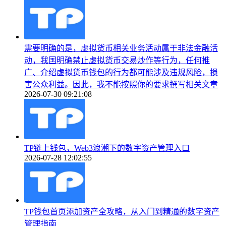
需要明确的是，虚拟货币相关业务活动属于非法金融活
动，我国明确禁止虚拟货币交易炒作等行为，任何推
广、介绍虚拟货币钱包的行为都可能涉及违规风险，损
害公众利益。因此，我不能按照你的要求撰写相关文章
2026-07-30 09:21:08
TP链上钱包，Web3浪潮下的数字资产管理入口
2026-07-28 12:02:55
TP钱包首页添加资产全攻略，从入门到精通的数字资产
管理指南