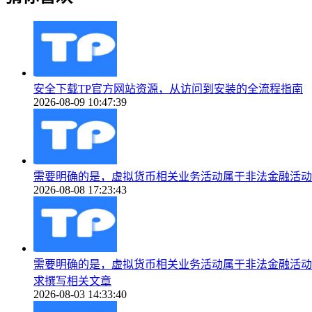
安全下载TP官方网站资源，从访问到安装的全流程指南
2026-08-09 10:47:39
需要明确的是，虚拟货币相关业务活动属于非法金融活动
2026-08-08 17:23:43
需要明确的是，虚拟货币相关业务活动属于非法金融活动
求撰写相关文章
2026-08-03 14:33:40