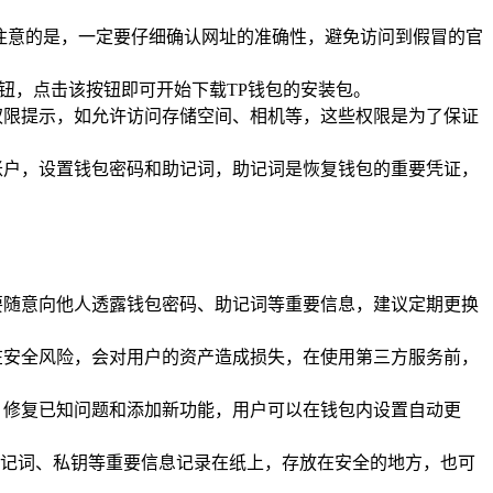
o/ ），需要注意的是，一定要仔细确认网址的准确性，避免访问到假冒的官
钮，点击该按钮即可开始下载TP钱包的安装包。
权限提示，如允许访问存储空间、相机等，这些权限是为了保证
账户，设置钱包密码和助记词，助记词是恢复钱包的重要凭证，
要随意向他人透露钱包密码、助记词等重要信息，建议定期更换
在安全风险，会对用户的资产造成损失，在使用第三方服务前，
，修复已知问题和添加新功能，用户可以在钱包内设置自动更
记词、私钥等重要信息记录在纸上，存放在安全的地方，也可