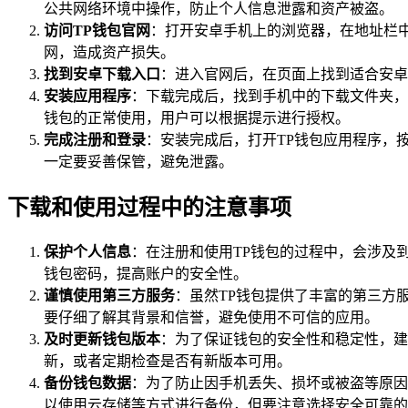
公共网络环境中操作，防止个人信息泄露和资产被盗。
访问TP钱包官网
：打开安卓手机上的浏览器，在地址栏中输入TP
网，造成资产损失。
找到安卓下载入口
：进入官网后，在页面上找到适合安卓
安装应用程序
：下载完成后，找到手机中的下载文件夹，
钱包的正常使用，用户可以根据提示进行授权。
完成注册和登录
：安装完成后，打开TP钱包应用程序，
一定要妥善保管，避免泄露。
下载和使用过程中的注意事项
保护个人信息
：在注册和使用TP钱包的过程中，会涉及
钱包密码，提高账户的安全性。
谨慎使用第三方服务
：虽然TP钱包提供了丰富的第三方
要仔细了解其背景和信誉，避免使用不可信的应用。
及时更新钱包版本
：为了保证钱包的安全性和稳定性，建
新，或者定期检查是否有新版本可用。
备份钱包数据
：为了防止因手机丢失、损坏或被盗等原因
以使用云存储等方式进行备份，但要注意选择安全可靠的