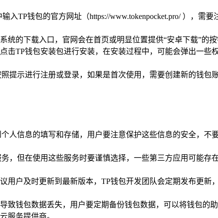
钱包的官方网址（https://www.tokenpocket.pr
系统的下载入口，官网会在首页或明显位置提供“安卓下载”的按
点击TP钱包安装包进行安装，在安装过程中，可能会弹出一些
按照提示进行注册或登录，如果是首次使用，需要创建新的钱包
到个人信息的填写和存储，用户要注意保护这些信息的安全，不
服务，但在使用这些服务时要谨慎选择，一些第三方应用可能存
议用户及时更新到最新版本，TP钱包开发团队会定期发布更新
导致钱包数据丢失，用户要定期备份钱包数据，可以将钱包的助
云服务提供商。