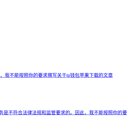
，我不能按照你的要求撰写关于tp钱包苹果下载的文章
服务是不符合法律法规和监管要求的。因此，我不能按照你的要