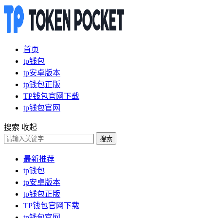
首页
tp钱包
tp安卓版本
tp钱包正版
TP钱包官网下载
tp钱包官网
搜索
收起
搜索
最新推荐
tp钱包
tp安卓版本
tp钱包正版
TP钱包官网下载
tp钱包官网