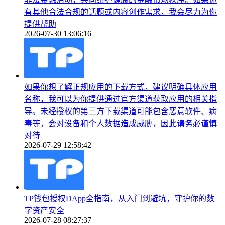
有其他合法合规的话题或内容创作需求，我会尽力为你
提供帮助
2026-07-30 13:06:16
如果你想了解正规应用的下载方式，建议明确具体应用
名称，我可以为你提供通过官方渠道获取应用的相关指
导。未经授权的第三方下载渠道可能包含恶意软件、病
毒等，会对设备和个人数据造成威胁，因此请务必谨慎
对待
2026-07-29 12:58:42
TP钱包授权DApp全指南，从入门到避坑，守护你的数
字资产安全
2026-07-28 08:27:37