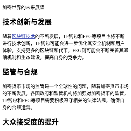
加密世界的未来展望
技术创新与发展
随着
区块链技术
的不断发展，TP钱包和FEG等项目也将不断
进行技术创新，TP钱包可能会进一步优化其安全机制和用户
体验，支持更多的区块链和代币，FEG则可能会不断完善其通
缩机制和生态建设，提高自身的竞争力。
监管与合规
加密货币市场的监管是一个全球性的问题，随着加密货币市场
的不断发展，各国政府和监管机构将加强对加密货币的监管，
TP钱包和FEG等项目需要积极遵守相关的法律法规，确保自
身的合规运营。
大众接受度的提升