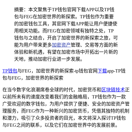
摘要：本文聚焦于TP钱包官网下载APP以及TP钱
包与FEG在加密世界的新探索。TP钱包作为重要
的加密钱包工具，其官网下载APP能让用户便捷使
用相关功能。而FEG在加密领域有独特之处，TP
钱包与之结合，开启了加密世界的新探索之旅，可
能为用户带来更多
加密资产
管理、交易等方面的新
体验和新机遇，有望在加密市场中开拓出一片新的
天地，推动加密行业进一步发展。
TP钱包
与FEG，加密世界的新探索-tp钱包官网
下载
app-TP钱
包与FEG，加密世界的新探索
在当今数字化浪潮席卷全球的时代，加密货币和
区块链技术
正
以前所未有的速度改变着我们的金融格局，TP钱包作为一款
广受欢迎的数字钱包，为用户提供了便捷、安全的加密资产管
理服务，而FEG作为一种新兴的加密货币，凭借其独特的机制
和潜力，吸引了众多投资者的目光，本文将深入探讨TP钱包
与FEG之间的联系，以及它们在加密世界中的发展前景。