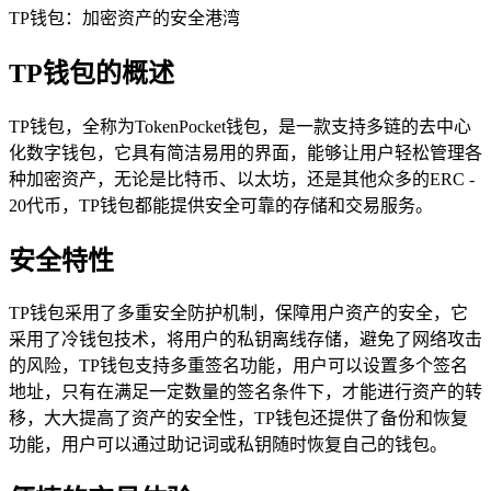
TP钱包：加密资产的安全港湾
TP钱包的概述
TP钱包，全称为TokenPocket钱包，是一款支持多链的去中心
化数字钱包，它具有简洁易用的界面，能够让用户轻松管理各
种加密资产，无论是比特币、以太坊，还是其他众多的ERC -
20代币，TP钱包都能提供安全可靠的存储和交易服务。
安全特性
TP钱包采用了多重安全防护机制，保障用户资产的安全，它
采用了冷钱包技术，将用户的私钥离线存储，避免了网络攻击
的风险，TP钱包支持多重签名功能，用户可以设置多个签名
地址，只有在满足一定数量的签名条件下，才能进行资产的转
移，大大提高了资产的安全性，TP钱包还提供了备份和恢复
功能，用户可以通过助记词或私钥随时恢复自己的钱包。