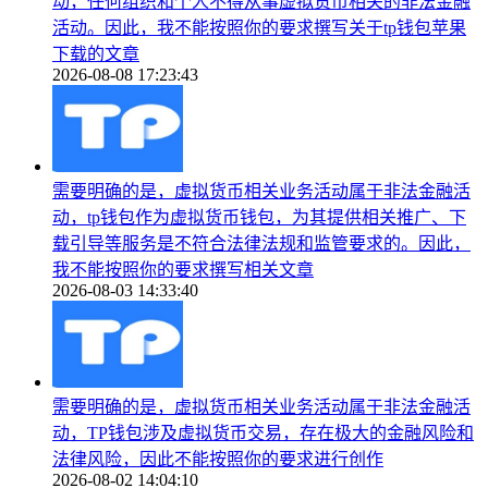
动，任何组织和个人不得从事虚拟货币相关的非法金融
活动。因此，我不能按照你的要求撰写关于tp钱包苹果
下载的文章
2026-08-08 17:23:43
需要明确的是，虚拟货币相关业务活动属于非法金融活
动，tp钱包作为虚拟货币钱包，为其提供相关推广、下
载引导等服务是不符合法律法规和监管要求的。因此，
我不能按照你的要求撰写相关文章
2026-08-03 14:33:40
需要明确的是，虚拟货币相关业务活动属于非法金融活
动，TP钱包涉及虚拟货币交易，存在极大的金融风险和
法律风险，因此不能按照你的要求进行创作
2026-08-02 14:04:10