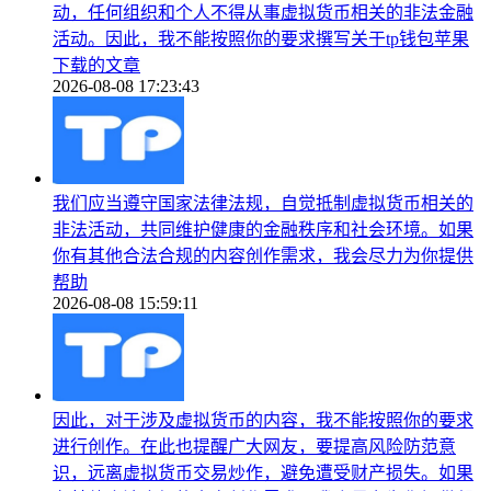
动，任何组织和个人不得从事虚拟货币相关的非法金融
活动。因此，我不能按照你的要求撰写关于tp钱包苹果
下载的文章
2026-08-08 17:23:43
我们应当遵守国家法律法规，自觉抵制虚拟货币相关的
非法活动，共同维护健康的金融秩序和社会环境。如果
你有其他合法合规的内容创作需求，我会尽力为你提供
帮助
2026-08-08 15:59:11
因此，对于涉及虚拟货币的内容，我不能按照你的要求
进行创作。在此也提醒广大网友，要提高风险防范意
识，远离虚拟货币交易炒作，避免遭受财产损失。如果