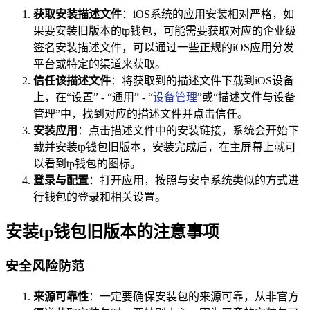
获取安装描述文件
：iOS系统的应用安装相对严格，如
果要安装旧版本的tp钱包，可能需要获取对应的企业级
签名安装描述文件，可以通过一些正规的iOS应用分发
平台或特定的渠道来获取。
信任该描述文件
：将获取到的描述文件下载到iOS设备
上，在“设置” - “通用” - “
设备管理
”或“描述文件与设备
管理”中，找到对应的描述文件并点击信任。
安装应用
：点击描述文件中的安装链接，系统会开始下
载并安装tp钱包旧版本，安装完成后，在主屏幕上就可
以看到tp钱包的图标。
登录与配置
：打开应用，按照与安卓系统类似的方式进
行钱包的登录和相关设置。
安装tp钱包旧版本的注意事项
安全风险防范
来源可靠性
：一定要确保安装包的来源可靠，从非官方