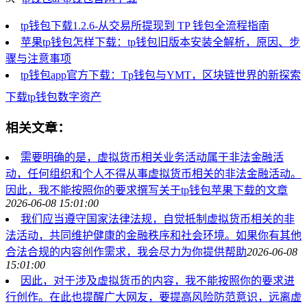
tp钱包下载1.2.6-从交易所提现到 TP 钱包全流程指南
苹果tp钱包怎样下载：tp钱包旧版本安装全解析，原因、步
骤与注意事项
tp钱包app官方下载：Tp钱包与YMT，区块链世界的新探索
下载
tp钱包
数字资产
相关文章：
需要明确的是，虚拟货币相关业务活动属于非法金融活
动，任何组织和个人不得从事虚拟货币相关的非法金融活动。
因此，我不能按照你的要求撰写关于tp钱包苹果下载的文章
2026-06-08 15:01:00
我们应当遵守国家法律法规，自觉抵制虚拟货币相关的非
法活动，共同维护健康的金融秩序和社会环境。如果你有其他
合法合规的内容创作需求，我会尽力为你提供帮助
2026-06-08
15:01:00
因此，对于涉及虚拟货币的内容，我不能按照你的要求进
行创作。在此也提醒广大网友，要提高风险防范意识，远离虚