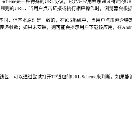
URL Scheme是一种特殊的URL协议，它允许应用程序通过特定
包规则的URL，当用户点击链接或执行相应操作时，浏览器会根据UR
的支持略有不同，但基本原理是一致的，在iOS系统中，当用户点击包含特
并传递参数；如果未安装，则可能会提示用户下载该应用，在Androi
包，可以通过尝试打开TP钱包的URL Scheme来判断，如