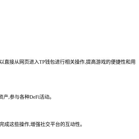
以直接从网页进入TP钱包进行相关操作,提高游戏的便捷性和用
,参与各种DeFi活动。
完成这些操作,增强社交平台的互动性。