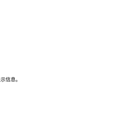
提示信息。