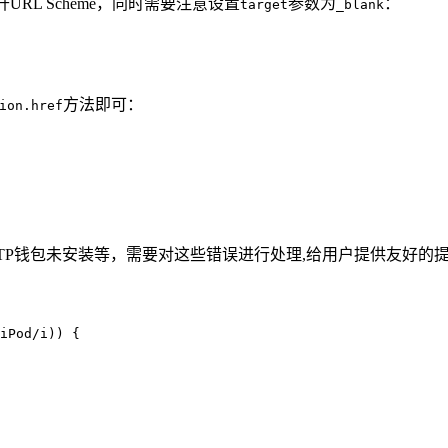
URL Scheme，同时需要注意设置
参数为
：
target
_blank
方法即可：
ion.href
TP钱包未安装等，需要对这些错误进行处理,给用户提供友好的
iPod/i)) {
