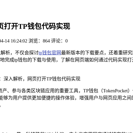
页打开TP钱包代码实现
04-14 16:24:02
浏览：864
评论：0
入解析，不仅会探讨
tp钱包官网
最新版本的下载要点，还着重研究
地完成tp钱包的下载与使用，了解在网页端如何通过代码实现打
：深入解析，网页打开TP钱包代码实现
、参与各类区块链应用的重要工具，TP钱包（TokenPock
能够为用户提供更加便捷的操作体验，增强用户与网页应用之间
。