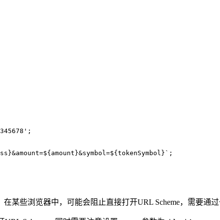
345678';

ss}&amount=${amount}&symbol=${tokenSymbol}`;

某些浏览器中，可能会阻止直接打开URL Scheme，需要通