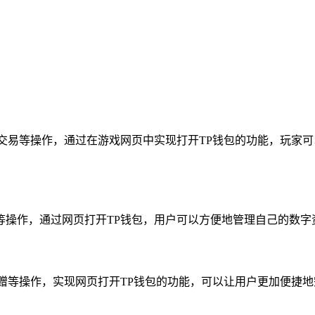
交易等操作，通过在游戏网页中实现打开TP钱包的功能，玩家可
等操作，通过网页打开TP钱包，用户可以方便地管理自己的数字资产
赠等操作，实现网页打开TP钱包的功能，可以让用户更加便捷地