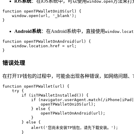
iOS系统
：在iOS系统中，可以使用
方法来打开
window.open
function openTPWalletOniOS(url) {

    window.open(url, '_blank');

}
Android系统
：在Android系统中，直接使用
window.locat
function openTPWalletOnAndroid(url) {

    window.location.href = url;

}
错误处理
在打开TP钱包的过程中，可能会出现各种错误，如网络问题、
function openTPWallet(url) {

    try {

        if (isTPWalletInstalled()) {

            if (navigator.userAgent.match(/iPhone|iPad|
                openTPWalletOniOS(url);

            } else {

                openTPWalletOnAndroid(url);

            }

        } else {

            alert('您尚未安装TP钱包，请先下载安装。');

        }
