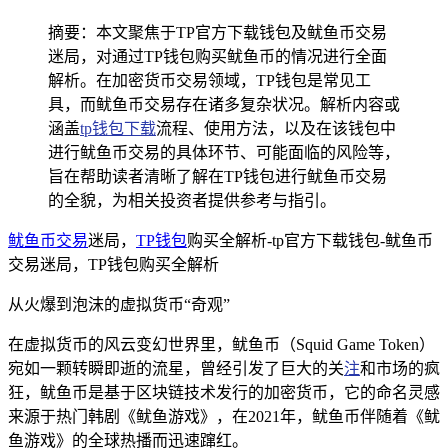
摘要：本文聚焦于TP官方下载钱包及鱿鱼币交易
迷局，对通过TP钱包购买鱿鱼币的情况进行全面
解析。在加密货币交易领域，TP钱包是常见工
具，而鱿鱼币交易存在诸多复杂状况。解析内容或
涵盖
tp钱包下载
流程、使用方法，以及在该钱包中
进行鱿鱼币交易的具体环节、可能面临的风险等，
旨在帮助读者清晰了解在TP钱包进行鱿鱼币交易
的全貌，为相关投资者提供参考与指引。
鱿鱼币交易
迷局，
TP钱包
购买全解析-tp官方下载钱包-鱿鱼币
交易迷局，TP钱包购买全解析
从火爆到泡沫的虚拟货币“奇观”
在虚拟货币的风云变幻世界里，鱿鱼币（Squid Game Token）
宛如一颗转瞬即逝的流星，曾经引发了巨大的关
注
和市场的疯
狂，鱿鱼币是基于区块链技术发行的加密货币，它的命名灵感
来源于热门韩剧《鱿鱼游戏》，在2021年，鱿鱼币伴随着《鱿
鱼游戏》的全球热播而迅速蹿红。