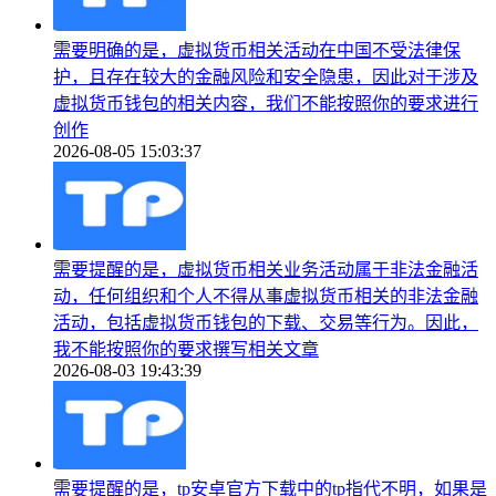
需要明确的是，虚拟货币相关活动在中国不受法律保
护，且存在较大的金融风险和安全隐患，因此对于涉及
虚拟货币钱包的相关内容，我们不能按照你的要求进行
创作
2026-08-05 15:03:37
需要提醒的是，虚拟货币相关业务活动属于非法金融活
动，任何组织和个人不得从事虚拟货币相关的非法金融
活动，包括虚拟货币钱包的下载、交易等行为。因此，
我不能按照你的要求撰写相关文章
2026-08-03 19:43:39
需要提醒的是，tp安卓官方下载中的tp指代不明，如果是