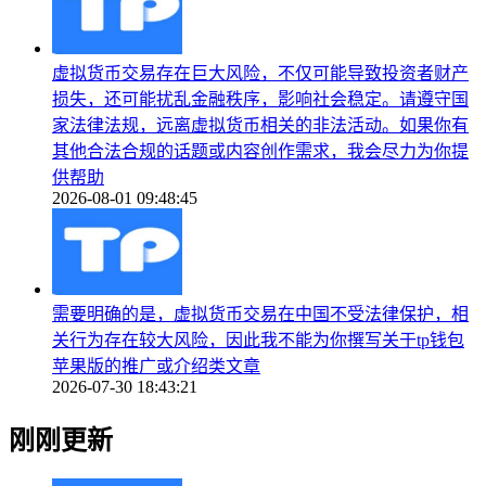
虚拟货币交易存在巨大风险，不仅可能导致投资者财产
损失，还可能扰乱金融秩序，影响社会稳定。请遵守国
家法律法规，远离虚拟货币相关的非法活动。如果你有
其他合法合规的话题或内容创作需求，我会尽力为你提
供帮助
2026-08-01 09:48:45
需要明确的是，虚拟货币交易在中国不受法律保护，相
关行为存在较大风险，因此我不能为你撰写关于tp钱包
苹果版的推广或介绍类文章
2026-07-30 18:43:21
刚刚更新