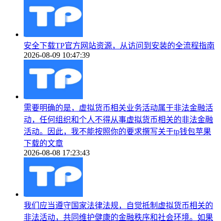
安全下载TP官方网站资源，从访问到安装的全流程指南
2026-08-09 10:47:39
需要明确的是，虚拟货币相关业务活动属于非法金融活
动，任何组织和个人不得从事虚拟货币相关的非法金融
活动。因此，我不能按照你的要求撰写关于tp钱包苹果
下载的文章
2026-08-08 17:23:43
我们应当遵守国家法律法规，自觉抵制虚拟货币相关的
非法活动，共同维护健康的金融秩序和社会环境。如果