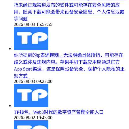
指未经正规渠道发布的软件或可能存在安全风险的应
用，随意下载可能会带来设备安全隐患、个人信息泄露
等问题
2026-08-03 15:57:55
你所提到的tp表述模糊，无法明确具体所指，可能存在
歧义或涉及违规内容。苹果手机下载应用应通过官方
App Store渠道，这是保障设备安全、保护个人隐私的正
规方式
2026-08-03 09:22:00
TP钱包，Web3时代的数字资产管理全能入口
2026-08-02 19:43:00