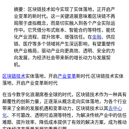
摘要：区块链技术如今实现了实体落地，正开启产
业变革的新时代。这一关键进展意味着区块链不再
局限于虚拟概念，而是切实融入到各个产业实际运
作中。它凭借分布式账本、智能合约等特性，能优
化产业流程、提升效率、增强信任。在
金融
、供应
链、医疗等多个领域将产生深远影响，有望重塑传
统产业格局，驱动产业向更高效、透明、安全的方
向发展，为经济社会带来新的增长动力与发展契
机。
区块链技术
实体落地，开启
产业变革
新时代-区块链技术实体
落地，开启产业变革新时代
在当今数字化浪潮席卷全球的时代，区块链技术作为一种具有
颠覆性的创新力量，正逐渐从概念走向实体落地，为各个行业
带来了全新的发展机遇和变革动力，区块链技术以其
去中心
化
、不可篡改、透明可追溯等特性，为解决传统产业中的信任
难题、提升效率、降低成本提供了有效的解决方案，成为推动