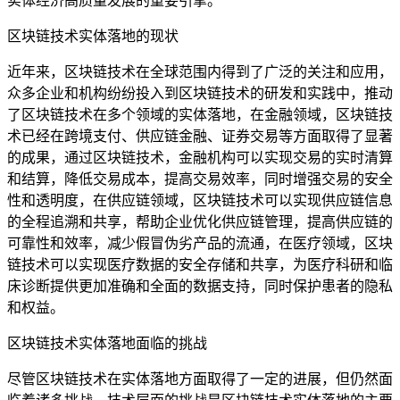
实体经济高质量发展的重要引擎。
区块链技术实体落地的现状
近年来，区块链技术在全球范围内得到了广泛的关注和应用，
众多企业和机构纷纷投入到区块链技术的研发和实践中，推动
了区块链技术在多个领域的实体落地，在金融领域，区块链技
术已经在跨境支付、供应链金融、证券交易等方面取得了显著
的成果，通过区块链技术，金融机构可以实现交易的实时清算
和结算，降低交易成本，提高交易效率，同时增强交易的安全
性和透明度，在供应链领域，区块链技术可以实现供应链信息
的全程追溯和共享，帮助企业优化供应链管理，提高供应链的
可靠性和效率，减少假冒伪劣产品的流通，在医疗领域，区块
链技术可以实现医疗数据的安全存储和共享，为医疗科研和临
床诊断提供更加准确和全面的数据支持，同时保护患者的隐私
和权益。
区块链技术实体落地面临的挑战
尽管区块链技术在实体落地方面取得了一定的进展，但仍然面