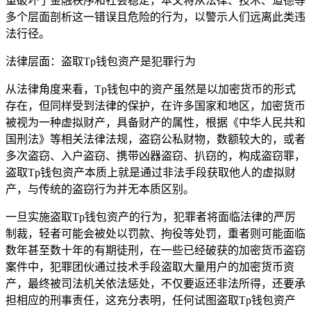
重破坏了金融秩序和社会稳定，本文将从法律、技术、道德等
多个层面剖析这一错误且危险的行为，以警示人们远离此类违
法行径。
法律层面：盗取Tp钱包资产是犯罪行为
从法律角度来看，Tp钱包中的资产虽然是以加密货币的形式
存在，但同样受到法律的保护，在许多国家和地区，加密货币
被视为一种虚拟财产，具备财产的属性，根据《中华人民共和
国刑法》等相关法律法规，盗窃公私财物，数额较大的，或者
多次盗窃、入户盗窃、携带凶器盗窃、扒窃的，构成盗窃罪，
盗取Tp钱包资产本质上就是通过非法手段获取他人的虚拟财
产，与传统的盗窃行为并无本质区别。
一旦实施盗取Tp钱包资产的行为，犯罪者将面临法律的严厉
制裁，轻者可能会被处以罚款、拘役等处罚，重者则可能面临
数年甚至数十年的有期徒刑，在一些已经破获的加密货币盗窃
案件中，犯罪团伙通过技术手段盗取大量用户的加密货币资
产，最终被司法机关依法惩处，不仅要返还非法所得，还要承
担相应的刑事责任，这充分表明，任何试图盗取Tp钱包资产