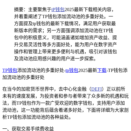
摘要：主要聚焦于
tP钱包
2025最新下载相关内容，
并着重阐述了TP钱包添加流动池的多重好处。一
方面提及tp钱包的最新下载情况，满足用户获取最
新版本的需求；另一方面强调添加流动池在TP钱
包中的积极意义，可能涵盖诸如增加资产收益、提
升交易灵活性等多方面好处，能为用户在数字资产
操作和管理上带来更多便利与机遇，吸引对该钱包
及流动池应用感兴趣的用户进一步探索。
TP钱包
添加流动池的多重好处-
tp钱包
2025最新
下载
-TP钱包添
加流动池的多重好处
在当今的加密货币世界中，去中心化金融（
DEFI
）正以前所
未有的速度发展，为投资者和参与者带来了众多新的机遇和玩
法，而TP钱包作为一款广受欢迎的数字钱包，支持用户添加
流动池，这一功能背后蕴含着诸多好处，下面将详细为大家剖
析TP钱包添加流动池的各种益处。
一、获取交易手续费收益