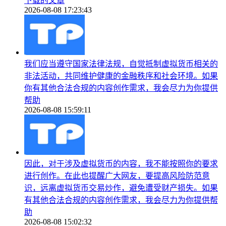
下载的文章
2026-08-08 17:23:43
我们应当遵守国家法律法规，自觉抵制虚拟货币相关的
非法活动，共同维护健康的金融秩序和社会环境。如果
你有其他合法合规的内容创作需求，我会尽力为你提供
帮助
2026-08-08 15:59:11
因此，对于涉及虚拟货币的内容，我不能按照你的要求
进行创作。在此也提醒广大网友，要提高风险防范意
识，远离虚拟货币交易炒作，避免遭受财产损失。如果
有其他合法合规的内容创作需求，我会尽力为你提供帮
助
2026-08-08 15:02:32