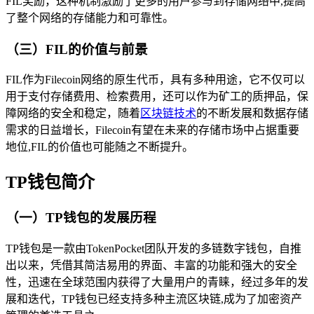
FIL奖励，这种机制激励了更多的用户参与到存储网络中,提高
了整个网络的存储能力和可靠性。
（三）FIL的价值与前景
FIL作为Filecoin网络的原生代币，具有多种用途，它不仅可以
用于支付存储费用、检索费用，还可以作为矿工的质押品，保
障网络的安全和稳定，随着
区块链技术
的不断发展和数据存储
需求的日益增长，Filecoin有望在未来的存储市场中占据重要
地位,FIL的价值也可能随之不断提升。
TP钱包简介
（一）TP钱包的发展历程
TP钱包是一款由TokenPocket团队开发的多链数字钱包，自推
出以来，凭借其简洁易用的界面、丰富的功能和强大的安全
性，迅速在全球范围内获得了大量用户的青睐，经过多年的发
展和迭代，TP钱包已经支持多种主流区块链,成为了加密资产