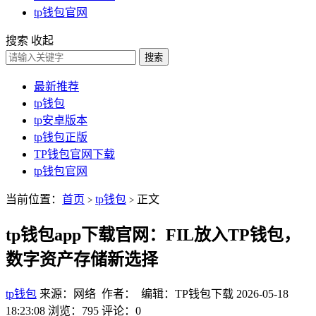
tp钱包官网
搜索
收起
搜索
最新推荐
tp钱包
tp安卓版本
tp钱包正版
TP钱包官网下载
tp钱包官网
当前位置：
首页
tp钱包
正文
>
>
tp钱包app下载官网：FIL放入TP钱包，
数字资产存储新选择
tp钱包
来源：网络 作者： 编辑：TP钱包下载
2026-05-18
18:23:08
浏览：795
评论：0