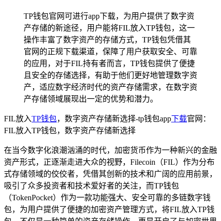
TP钱包官网可进行app下载，为用户提供了数字资
产存储的新途径，用户能将FIL放入TP钱包，这一
操作丰富了数字资产的存储方式，TP钱包凭借其
官网的正规下载渠道，保障了用户获取安全、可靠
的应用，对于FIL持有者而言，TP钱包提供了便捷
且安全的存储选择，有助于他们更好地管理数字资
产，适应数字经济时代的资产存储需求，在数字资
产存储领域展现出一定的优势和潜力。
FIL放入
TP钱包
，数字资产存储新选择-tp钱包app
下载
官网：
FIL放入TP钱包，数字资产存储新选择
在当今数字化浪潮汹涌的时代，加密货币作为一种新兴的金融
资产形式，正逐渐走进大众的视野，Filecoin（FIL）作为分布
式存储领域的佼佼者，凭借其创新的技术和广阔的应用前景，
吸引了众多投资者和技术爱好者的关注，而TP钱包
（TokenPocket）作为一款功能强大、安全可靠的多链数字钱
包，为用户提供了便捷的加密资产管理方式，将FIL放入TP钱