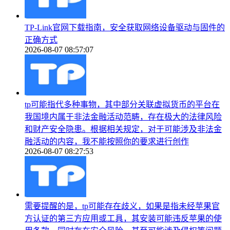
TP-Link官网下载指南，安全获取网络设备驱动与固件的
正确方式
2026-08-07 08:57:07
tp可能指代多种事物，其中部分关联虚拟货币的平台在
我国境内属于非法金融活动范畴，存在极大的法律风险
和财产安全隐患。根据相关规定，对于可能涉及非法金
融活动的内容，我不能按照你的要求进行创作
2026-08-07 08:27:53
需要提醒的是，tp可能存在歧义，如果是指未经苹果官
方认证的第三方应用或工具，其安装可能违反苹果的使