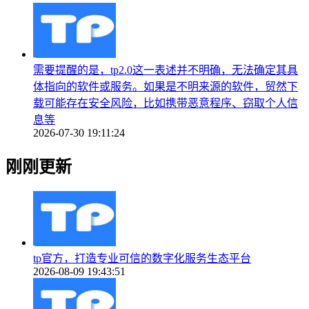
需要提醒的是，tp2.0这一表述并不明确，无法确定其具
体指向的软件或服务。如果是不明来源的软件，贸然下
载可能存在安全风险，比如携带恶意程序、窃取个人信
息等
2026-07-30 19:11:24
刚刚更新
tp官方，打造专业可信的数字化服务生态平台
2026-08-09 19:43:51