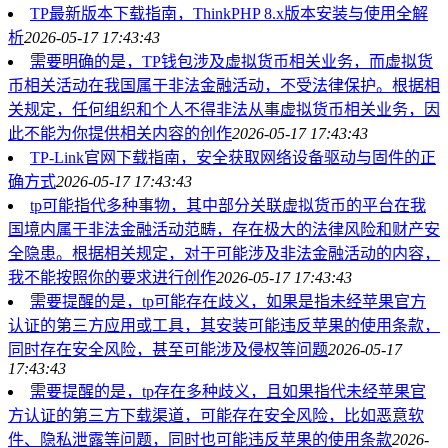
TP最新版本下载指南，ThinkPHP 8.x版本安装与使用全解
析
2026-05-17 17:43:43
需要明确的是，TP钱包涉及虚拟货币相关业务，而虚拟货
币相关活动在我国属于非法金融活动，不受法律保护。根据相
关规定，任何组织和个人不得非法从事虚拟货币相关业务，因
此不能为你提供相关内容的创作
2026-05-17 17:43:43
TP-Link官网下载指南，安全获取网络设备驱动与固件的正
确方式
2026-05-17 17:43:43
tp可能指代多种事物，其中部分关联虚拟货币的平台在我
国境内属于非法金融活动范畴，存在极大的法律风险和财产安
全隐患。根据相关规定，对于可能涉及非法金融活动的内容，
我不能按照你的要求进行创作
2026-05-17 17:43:43
需要提醒的是，tp可能存在歧义，如果是指未经苹果官方
认证的第三方应用或工具，其安装可能违反苹果的使用条款，
同时存在安全风险，甚至可能涉及侵权等问题
2026-05-17
17:43:43
需要提醒的是，tp存在多种歧义，且如果指代未经苹果官
方认证的第三方下载渠道，可能存在安全风险，比如恶意软
件、隐私泄露等问题，同时也可能违反苹果的使用条款
2026-