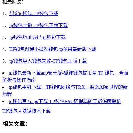
相关阅读：
1、
绑定tp钱包-TP钱包下载
2、
tp钱包土狗-TP钱包正版下载
3、
tp钱包地址导出-tp钱包下载
4、
TP钱包创建小狐狸钱包-tp苹果最新版下载
5、
tp钱包导入钱包失败-TP钱包正版下载
tp钱包最新下载app安卓版-狐狸钱包提币至 TP 钱包，全面
解析与操作指南
tp钱包手机下载：TP钱包网络与TRX，探索加密世界的新
旅程
tp钱包官方app下载-TP钱包BSC链提现矿工费深度解析
TP钱包
区块链技术
下载
相关文章：