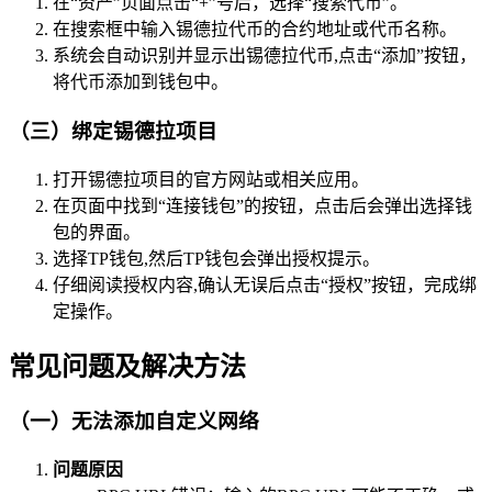
在“资产”页面点击“+”号后，选择“搜索代币”。
在搜索框中输入锡德拉代币的合约地址或代币名称。
系统会自动识别并显示出锡德拉代币,点击“添加”按钮，
将代币添加到钱包中。
（三）绑定锡德拉项目
打开锡德拉项目的官方网站或相关应用。
在页面中找到“连接钱包”的按钮，点击后会弹出选择钱
包的界面。
选择TP钱包,然后TP钱包会弹出授权提示。
仔细阅读授权内容,确认无误后点击“授权”按钮，完成绑
定操作。
常见问题及解决方法
（一）无法添加自定义网络
问题原因