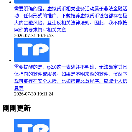
需要明确的是，虚拟货币相关业务活动属于非法金融活
动，任何形式的推广、下载推荐虚拟货币钱包都存在极
大的金融风险，且违反相关法律法规。因此，我不能按
照你的要求撰写相关文章
2026-07-31 10:16:53
需要提醒的是，tp2.0这一表述并不明确，无法确定其具
体指向的软件或服务。如果是不明来源的软件，贸然下
载可能存在安全风险，比如携带恶意程序、窃取个人信
息等
2026-07-30 19:11:24
刚刚更新