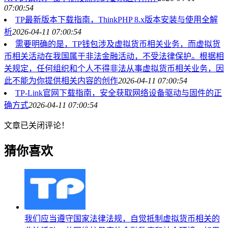
07:00:54
TP最新版本下载指南，ThinkPHP 8.x版本安装与使用全解
析
2026-04-11 07:00:54
需要明确的是，TP钱包涉及虚拟货币相关业务，而虚拟货
币相关活动在我国属于非法金融活动，不受法律保护。根据相
关规定，任何组织和个人不得非法从事虚拟货币相关业务，因
此不能为你提供相关内容的创作
2026-04-11 07:00:54
TP-Link官网下载指南，安全获取网络设备驱动与固件的正
确方式
2026-04-11 07:00:54
文章已关闭评论！
猜你喜欢
我们应当遵守国家法律法规，自觉抵制虚拟货币相关的