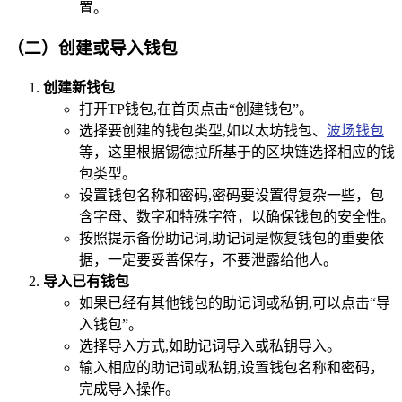
置。
（二）创建或导入钱包
创建新钱包
打开TP钱包,在首页点击“创建钱包”。
选择要创建的钱包类型,如以太坊钱包、
波场钱包
等，这里根据锡德拉所基于的区块链选择相应的钱
包类型。
设置钱包名称和密码,密码要设置得复杂一些，包
含字母、数字和特殊字符，以确保钱包的安全性。
按照提示备份助记词,助记词是恢复钱包的重要依
据，一定要妥善保存，不要泄露给他人。
导入已有钱包
如果已经有其他钱包的助记词或私钥,可以点击“导
入钱包”。
选择导入方式,如助记词导入或私钥导入。
输入相应的助记词或私钥,设置钱包名称和密码，
完成导入操作。