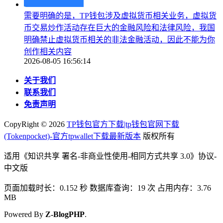
需要明确的是，TP钱包涉及虚拟货币相关业务，虚拟货
币交易炒作活动存在巨大的金融风险和法律风险，我国
明确禁止虚拟货币相关的非法金融活动，因此不能为你
创作相关内容
2026-08-05 16:56:14
关于我们
联系我们
免责声明
CopyRight ©
2026
TP钱包官方下载|tp钱包官网下载
(Tokenpocket)-官方tpwallet下载最新版本
版权所有
适用《知识共享 署名-非商业性使用-相同方式共享 3.0》协议-
中文版
页面加载时长：0.152 秒 数据库查询：19 次 占用内存：3.76
MB
Powered By
Z-BlogPHP
.