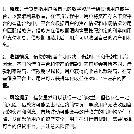
1、
原理
：借贷是指用户将自己的数字资产借给其他用户或平
台，以获取利息收益，在借贷过程中，用户将资产存入借贷平
台的智能合约中，平台会根据用户的资产情况和市场情况为用
户匹配借款方，借款方在借款期限内需要按照约定的利率向用
户支付利息，借款期限结束后，用户可以收回自己的资产和利
息。
2、
收益情况
：借贷的收益主要取决于借款利率和借款期限等
因素，不同的借贷平台和资产的借款利率可能会有所不同，借
款利率越高、借款期限越长，用户获得的收益也就越高，在某
些借贷平台上，用户可以获得年化收益在8% - 15%左右的回
报。
3、
风险提示
：借贷虽然可以获得一定的收益，但也存在一定
的风险，借款方可能会出现违约的情况，导致用户无法收回自
己的资产和利息，市场波动可能会导致借款方的抵押物价值下
降，从而影响用户的资产安全，用户在进行借贷时，需要选择
可靠的借贷平台，并注意风险控制。