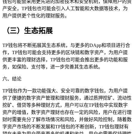
钱包可能会采用更先进的加密技术和安全机制，保障用户的资
产安全，TP钱包也可能会引入人工智能和大数据等技术，为
用户提供更个性化的理财服务。
（三）生态拓展
TP钱包将不断拓展其生态系统，与更多的DApp和项目进行合
作，TP钱包可能会支持更多的区块链和数字资产，为用户提
供更丰富的理财选择，TP钱包也可能会推出更多的功能和服
务，如保险、支付等，进一步完善其生态系统。
六、结论
TP钱包作为一款功能强大、安全可靠的数字钱包，为用户提
供了便捷的数字资产管理和理财服务，通过质押挖矿、流动性
挖矿、借贷等多种理财方式，用户可以在TP钱包中实现数字
资产的增值，数字资产理财也存在一定的风险，用户在进行理
财时需要充分了解市场情况和风险，并做好风险控制，随着数
字资产市场的不断发展和TP钱包的不断创新，TP钱包理财有
望在未来为用户带来更多的机遇和收益，用户也需要保持理性