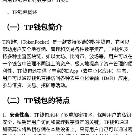
利用TP钱包进行数字资产理财。
一、TP钱包概述
（一）TP钱包简介
TP钱包（TokenPocket）是一款支持多链的数字钱包，它可以
帮助用户安全地存储、管理和交易各种数字资产，TP钱包支
持多种主流区块链，如以太坊、比特币、波场等，用户可以在
一个钱包中管理不同链上的资产，极大地提高了资产管理的便
利性，TP钱包还提供了丰富的DApp（去中心化应用）生态，
用户可以通过钱包直接访问各种去中心化金融（DeFi）应用，
参与借贷、交易、挖矿等活动。
（二）TP钱包的特点
1、
安全性高
：TP钱包采用了多重加密技术，保障用户的私钥
安全，私钥是用户访问和管理数字资产的关键，TP钱包通过
加密算法将私钥存储在本地设备上，只有用户自己可以通过密