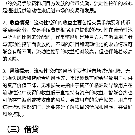
中的交易手续费和项目方发放的代币奖励，流动性挖矿的核心
是通过提供流动性来促进市场的交易和发展。
2、
收益情况
：流动性挖矿的收益主要包括交易手续费和代币
奖励两部分，交易手续费是根据用户提供的流动性在流动性池
中所占的比例来分配的，代币奖励则是项目方为了激励用户参
与流动性挖矿而发放的，不同的项目和流动性池的收益情况可
能会有所不同，流动性挖矿的收益相对较高，但也伴随着较高
的风险。
3、
风险提示
：流动性挖矿的风险主要包括市场波动风险、无
常损失风险和智能合约风险等，市场波动可能会导致用户提供
的资产价值下降，无常损失是指由于资产价格波动导致用户在
流动性池中获得的收益低于直接持有资产的收益，智能合约也
可能存在漏洞或被攻击的风险，导致用户的资产损失，用户在
进行流动性挖矿时，需要充分了解项目的情况和风险，并做好
风险控制。
（三）借贷