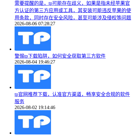
需要提醒的是，tp可能存在歧义，如果是指未经苹果官
方认证的第三方应用或工具，其安装可能违反苹果的使
用条款，同时存在安全风险，甚至可能涉及侵权等问题
2026-08-06 07:28:27
警惕tp下载陷阱，如何安全获取第三方软件
2026-08-04 19:46:27
tp官网推荐下载，认准官方渠道，畅享安全合规的软件
服务
2026-08-02 19:14:46