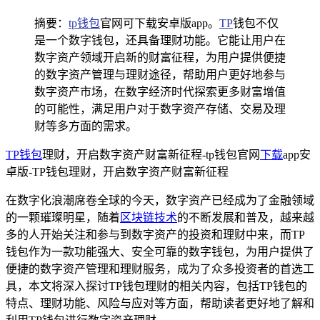
摘要：
tp钱包
官网可下载安卓版app。
TP
钱包不仅
是一个数字钱包，还具备理财功能。它能让用户在
数字资产领域开启新的财富征程，为用户提供便捷
的数字资产管理与理财途径，帮助用户更好地参与
数字资产市场，在数字经济时代探索更多财富增值
的可能性，满足用户对于数字资产存储、交易及理
财等多方面的需求。
TP钱包
理财，开启数字资产财富新征程-tp钱包官网
下载
app安
卓版-TP钱包理财，开启数字资产财富新征程
在数字化浪潮席卷全球的今天，数字资产已经成为了金融领域
的一颗璀璨明星，随着
区块链技术
的不断发展和普及，越来越
多的人开始关注和参与到数字资产的投资和理财中来，而TP
钱包作为一款功能强大、安全可靠的数字钱包，为用户提供了
便捷的数字资产管理和理财服务，成为了众多投资者的首选工
具，本文将深入探讨TP钱包理财的相关内容，包括TP钱包的
特点、理财功能、风险与应对等方面，帮助读者更好地了解和