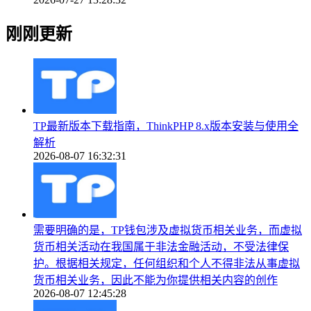
刚刚更新
TP最新版本下载指南，ThinkPHP 8.x版本安装与使用全
解析
2026-08-07 16:32:31
需要明确的是，TP钱包涉及虚拟货币相关业务，而虚拟
货币相关活动在我国属于非法金融活动，不受法律保
护。根据相关规定，任何组织和个人不得非法从事虚拟
货币相关业务，因此不能为你提供相关内容的创作
2026-08-07 12:45:28