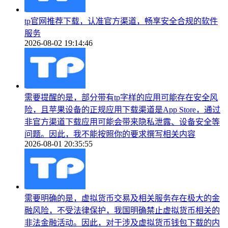
tp官网推荐下载，认准官方渠道，畅享安全合规的软件
服务
2026-08-02 19:14:46
需要提醒的是，部分带有tp字样的应用可能存在安全风
险，且苹果设备的正规应用下载渠道是App Store，通过
非官方渠道下载应用可能会带来隐私泄露、设备安全等
问题。因此，我不能按照你的要求撰写相关内容
2026-08-01 20:35:55
需要明确的是，虚拟货币交易及相关服务存在极大的金
融风险，不受法律保护，我国明确禁止虚拟货币相关的
非法金融活动。因此，对于涉及虚拟货币钱包下载的内