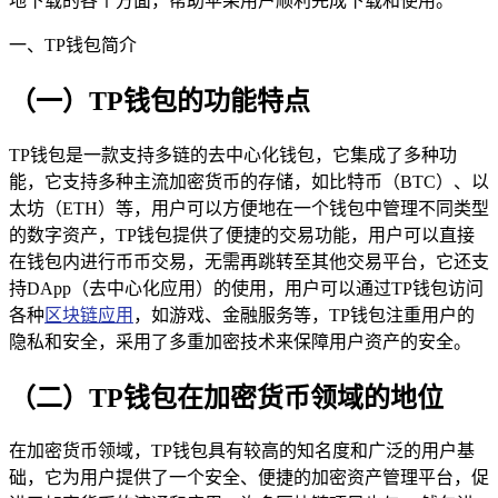
地下载的各个方面，帮助苹果用户顺利完成下载和使用。
一、TP钱包简介
（一）TP钱包的功能特点
TP钱包是一款支持多链的去中心化钱包，它集成了多种功
能，它支持多种主流加密货币的存储，如比特币（BTC）、以
太坊（ETH）等，用户可以方便地在一个钱包中管理不同类型
的数字资产，TP钱包提供了便捷的交易功能，用户可以直接
在钱包内进行币币交易，无需再跳转至其他交易平台，它还支
持DApp（去中心化应用）的使用，用户可以通过TP钱包访问
各种
区块链应用
，如游戏、金融服务等，TP钱包注重用户的
隐私和安全，采用了多重加密技术来保障用户资产的安全。
（二）TP钱包在加密货币领域的地位
在加密货币领域，TP钱包具有较高的知名度和广泛的用户基
础，它为用户提供了一个安全、便捷的加密资产管理平台，促