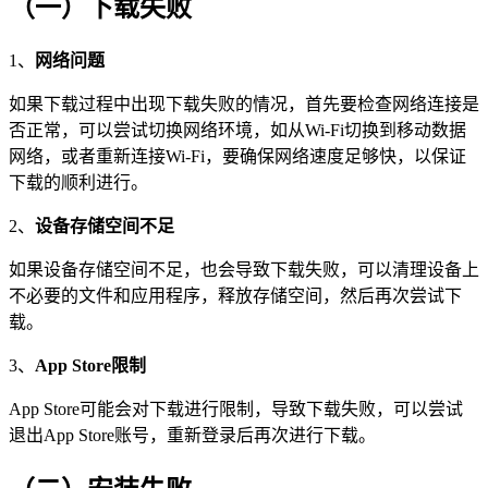
（一）下载失败
1、
网络问题
如果下载过程中出现下载失败的情况，首先要检查网络连接是
否正常，可以尝试切换网络环境，如从Wi-Fi切换到移动数据
网络，或者重新连接Wi-Fi，要确保网络速度足够快，以保证
下载的顺利进行。
2、
设备存储空间不足
如果设备存储空间不足，也会导致下载失败，可以清理设备上
不必要的文件和应用程序，释放存储空间，然后再次尝试下
载。
3、
App Store限制
App Store可能会对下载进行限制，导致下载失败，可以尝试
退出App Store账号，重新登录后再次进行下载。