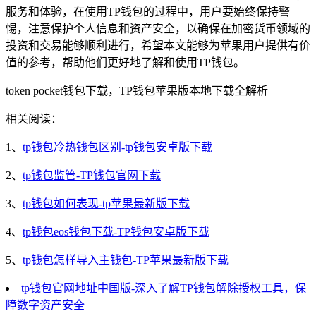
服务和体验，在使用TP钱包的过程中，用户要始终保持警
惕，注意保护个人信息和资产安全，以确保在加密货币领域的
投资和交易能够顺利进行，希望本文能够为苹果用户提供有价
值的参考，帮助他们更好地了解和使用TP钱包。
token pocket钱包下载，TP钱包苹果版本地下载全解析
相关阅读：
1、
tp钱包冷热钱包区别-tp钱包安卓版下载
2、
tp钱包监管-TP钱包官网下载
3、
tp钱包如何表现-tp苹果最新版下载
4、
tp钱包eos钱包下载-TP钱包安卓版下载
5、
tp钱包怎样导入主钱包-TP苹果最新版下载
tp钱包官网地址中国版-深入了解TP钱包解除授权工具，保
障数字资产安全