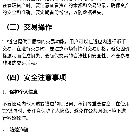
在管理资产时，要注意查看资产的余额和交易记录，确保资产
的安全和准确，要定期备份钱包，以防数据丢失。
（三）交易操作
TP钱包提供了便捷的交易功能，用户可以在钱包内进行币币
交易，在进行交易时，要注意市场行情和交易价格，避免因价
格波动而造成损失，要确保交易的合法性和安全性，不要参与
非法的交易活动。
（四）安全注意事项
1、
保护个人信息
不要随意向他人透露钱包的助记词、私钥等重要信息，在使用
TP钱包时，要注意保护个人隐私，避免在公共网络环境下进
行敏感操作。
2、
防范诈骗