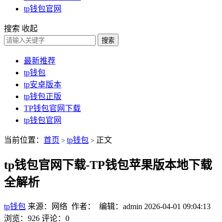
tp钱包官网
搜索
收起
搜索
最新推荐
tp钱包
tp安卓版本
tp钱包正版
TP钱包官网下载
tp钱包官网
当前位置：
首页
tp钱包
正文
>
>
tp钱包官网下载-TP钱包苹果版本地下载
全解析
tp钱包
来源：网络 作者： 编辑：admin
2026-04-01 09:04:13
浏览：926
评论：0